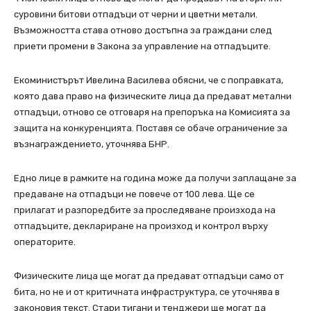
суровини битови отпадъци от черни и цветни метали.
Възможността става отново достъпна за граждани след
приети промени в Закона за управление на отпадъците.
Екоминистърът Ивелина Василева обясни, че с поправката,
която дава право на физическите лица да предават метални
отпадъци, отново се отговаря на препоръка на Комисията за
защита на конкуренцията. Поставя се обаче ограничение за
възнаграждението, уточнява БНР.
Едно лице в рамките на година може да получи заплащане за
предаване на отпадъци не повече от 100 лева. Ще се
прилагат и разпоредбите за проследяване произхода на
отпадъците, деклариране на произход и контрол върху
операторите.
Физическите лица ще могат да предават отпадъци само от
бита, но не и от критичната инфраструктура, се уточнява в
законовия текст. Стари тигани и тенджери ще могат да