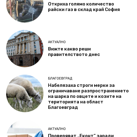
Откриха голямо количество
райски газ в склад край София
АКТУАЛНО
Вижте какво реши
правителството днес
БЛАГОЕВГРАД
Набелязаха строги мерки за
ограничаване разпространението
на шарка по овцете и козите на
територията на област
Благоевград
АКТУАЛНО
Проверяват „Еконт“ заради