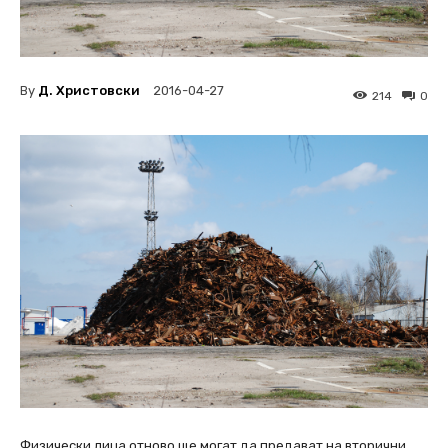
By
Д. Христовски
2016-04-27
214
0
Физически лица отново ще могат да предават на вторични