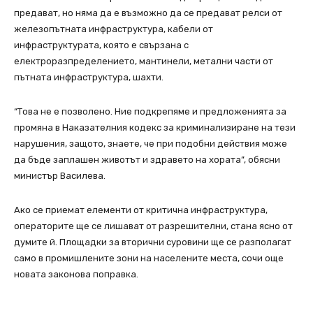
предават, но няма да е възможно да се предават релси от
железопътната инфраструктура, кабели от
инфраструктурата, която е свързана с
електроразпределението, мантинели, метални части от
пътната инфраструктура, шахти.
“Това не е позволено. Ние подкрепяме и предложенията за
промяна в Наказателния кодекс за криминализиране на тези
нарушения, защото, знаете, че при подобни действия може
да бъде заплашен животът и здравето на хората”, обясни
министър Василева.
Ако се приемат елементи от критична инфраструктура,
операторите ще се лишават от разрешителни, стана ясно от
думите й. Площадки за вторични суровини ще се разполагат
само в промишлените зони на населените места, сочи още
новата законова поправка.