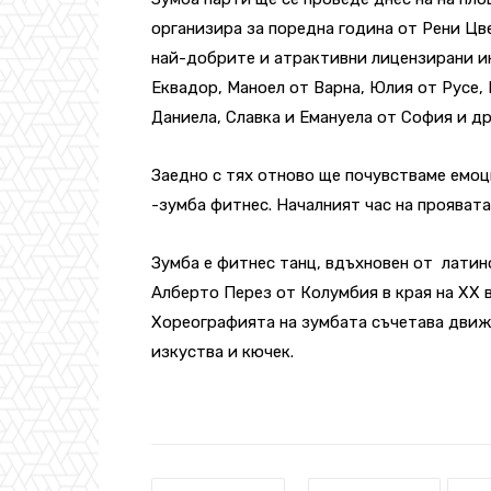
организира за поредна година от Рени Цв
най-добрите и атрактивни лицензирани и
Еквадор, Маноел от Варна, Юлия от Русе, 
Даниела, Славка и Емануела от София и др
Заедно с тях отново ще почувстваме емоц
-зумба фитнес. Началният час на проявата
Зумба е фитнес танц, вдъхновен от латин
Алберто Перез от Колумбия в края на ХХ в
Хореографията на зумбата съчетава движен
изкуства и кючек.