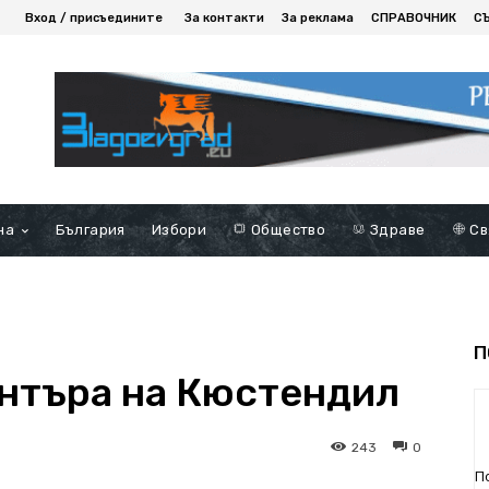
Вход / присъедините
За контакти
За реклама
СПРАВОЧНИК
С
на
България
Избори
Общество
Здраве
Св
П
ентъра на Кюстендил
243
0
П