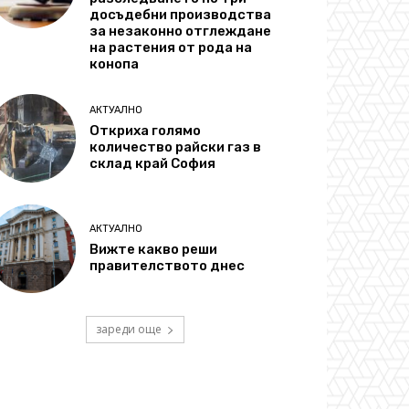
досъдебни производства
за незаконно отглеждане
на растения от рода на
конопа
АКТУАЛНО
Откриха голямо
количество райски газ в
склад край София
АКТУАЛНО
Вижте какво реши
правителството днес
зареди още