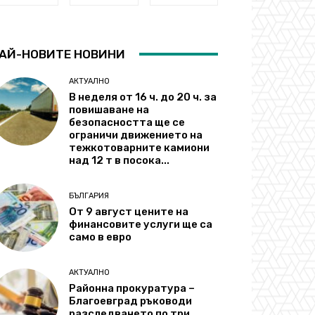
АЙ-НОВИТЕ НОВИНИ
АКТУАЛНО
В неделя от 16 ч. до 20 ч. за
повишаване на
безопасността ще се
ограничи движението на
тежкотоварните камиони
над 12 т в посока...
БЪЛГАРИЯ
От 9 август цените на
финансовите услуги ще са
само в евро
АКТУАЛНО
Районна прокуратура –
Благоевград ръководи
разследването по три