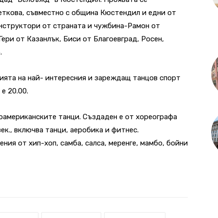
еткова, съвместно с община Кюстендил и едни от
нструктори от страната и чужбина-Рамон от
Гери от Казанлък, Биси от Благоевград, Росен,
.
ията на най- интересния и зареждащ танцов спорт
 е 20.00.
оамериканските танци. Създаден е от хореографа
ек., включва танци, аеробика и фитнес.
ия от хип-хоп, самба, салса, меренге, мамбо, бойни