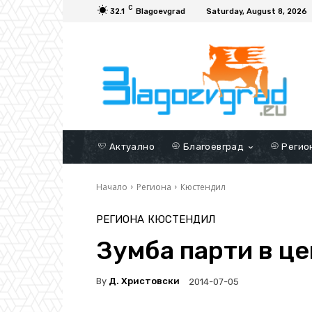
C
32.1
Blagoevgrad
Saturday, August 8, 2026
Актуално
Благоевград
Регио
Начало
Региона
Кюстендил
РЕГИОНА
КЮСТЕНДИЛ
Зумба парти в ц
By
Д. Христовски
2014-07-05