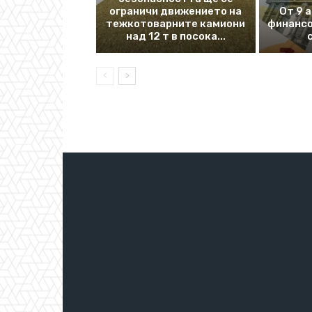
ограничи движението на
От 9 
тежкотоварните камиони
финансо
над 12 т в посока...