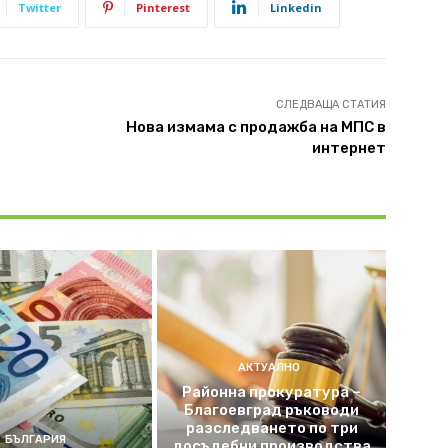
Twitter
Pinterest
Linkedin
СЛЕДВАЩА СТАТИЯ
Нова измама с продажба на МПС в
интернет
АКТУАЛНО
Районна прокуратура –
Благоевград ръководи
разследването по три
БЪЛГАРИЯ
досъдебни производства