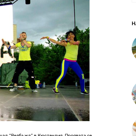
Н
ощад “Велбъжд” в Кюстендил. Проявата се