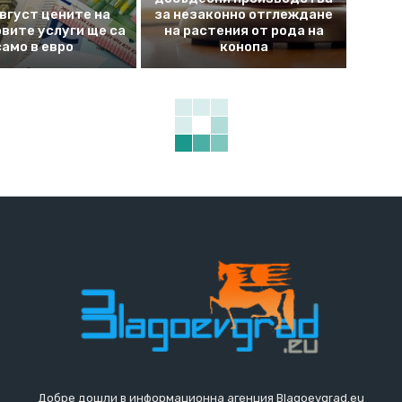
август цените на
за незаконно отглеждане
вите услуги ще са
на растения от рода на
само в евро
конопа
Добре дошли в информационна агенция Blagoevgrad.eu