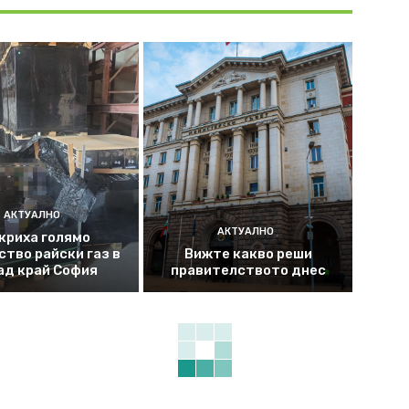
АКТУАЛНО
АКТУАЛНО
криха голямо
ство райски газ в
Вижте какво реши
ад край София
правителството днес