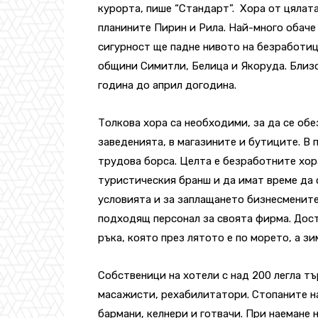
курорта, пише “Стандарт”. Хора от цялат
планините Пирин и Рила. Най-много обаче
сигурност ще падне нивото на безработиц
общини Симитли, Белица и Якоруда. Близ
година до април догодина.
Толкова хора са необходими, за да се об
заведенията, в магазините и бутиците. В
трудова борса. Целта е безработните хор
туристическия бранш и да имат време да 
условията и за заплащането бизнесменит
подходящ персонал за своята фирма. Дос
ръка, която през лятото е по морето, а зи
Собственици на хотели с над 200 легла т
масажисти, рехабилитатори. Стопаните н
бармани, келнери и готвачи. При наемане 