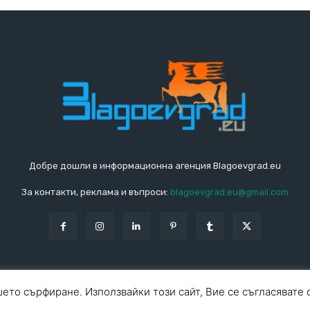
Добре дошли в информационна агенция Blagoevgrad.eu
За контакти, реклама и въпроси:
blagoevgrad.eu@gmail.com
ето сърфиране. Използвайки този сайт, Вие се съгласявате 
За ко