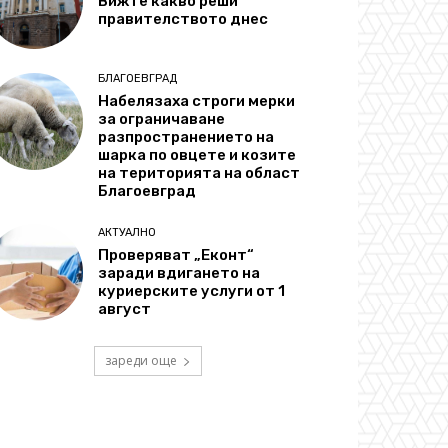
Вижте какво реши
правителството днес
БЛАГОЕВГРАД
Набелязаха строги мерки
за ограничаване
разпространението на
шарка по овцете и козите
на територията на област
Благоевград
АКТУАЛНО
Проверяват „Еконт“
заради вдигането на
куриерските услуги от 1
август
зареди още