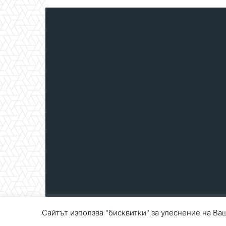
Сайтът използва "бисквитки" за улеснение на Ваш
© Blagoevgrad.EU 2010 - 2026
Общи условия
|