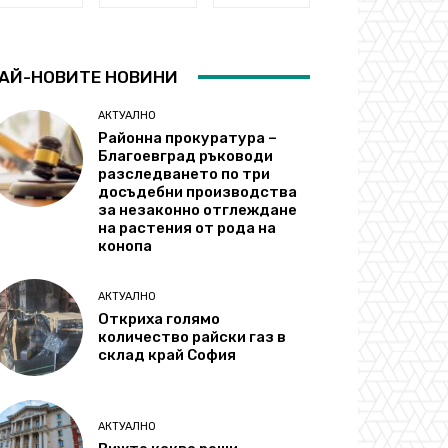
АЙ-НОВИТЕ НОВИНИ
АКТУАЛНО
Районна прокуратура –
Благоевград ръководи
разследването по три
досъдебни производства
за незаконно отглеждане
на растения от рода на
конопа
АКТУАЛНО
Откриха голямо
количество райски газ в
склад край София
АКТУАЛНО