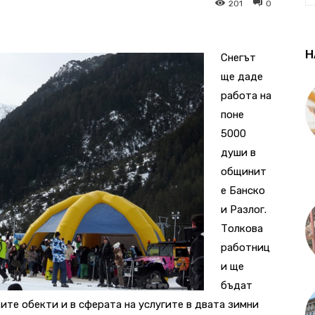
201
0
Н
Снегът
ще даде
работа на
поне
5000
души в
общинит
е Банско
и Разлог.
Толкова
работниц
и ще
бъдат
ите обекти и в сферата на услугите в двата зимни