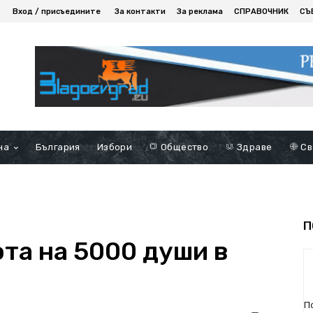
Вход / присъедините
За контакти
За реклама
СПРАВОЧНИК
СЪ
на
България
Избори
Общество
Здраве
Св
П
та на 5000 души в
П