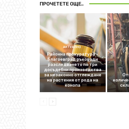
ПРОЧЕТЕТЕ ОЩЕ..
АКТУАЛНО
Районна прокуратура –
Благоевград ръководи
разследването по три
досъдебни производства
за незаконно отглеждане
От
на растения от рода на
количе
конопа
скл