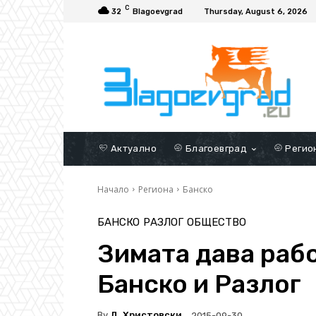
C
32
Blagoevgrad
Thursday, August 6, 2026
Актуално
Благоевград
Регио
Начало
Региона
Банско
БАНСКО
РАЗЛОГ
ОБЩЕСТВО
Зимата дава рабо
Банско и Разлог
By
Д. Христовски
2015-09-30