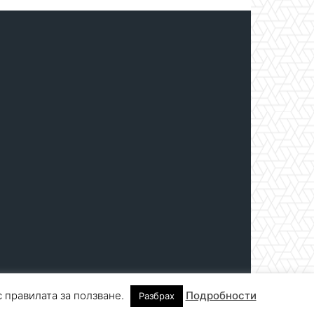
с правилата за ползване.
Подробности
Разбрах
нтакти
За реклама
СПРАВОЧНИК
СЪБИТИЯ