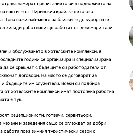
а страна намират препитанието си в подножието на
 са наетите от Пиринския край, където със
а. Това важи най-много за близките до курортите
о 5 хиляди работници ще работят от декември тази
езпечи обслужването в хотелските комплекси, в
 последните години се организира и специализирана
а да се срещнат с бъдещите си работодатели от
сключат договори. На място се договорят за
е и бъдещите им служители. Всеки си подбира
та от хотелските комплекси имат постоянна работна
мата е тук.
ърсят рецепционисти, готвачи, сервитьори,
а механи и заведения също се оглеждат за добри
на работа през зимния туристически сезон с