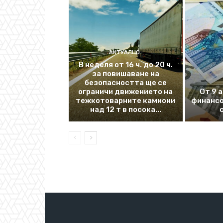
АКТУАЛНО
В неделя от 16 ч. до 20 ч.
за повишаване на
безопасността ще се
ограничи движението на
От 9 
тежкотоварните камиони
финансо
над 12 т в посока...