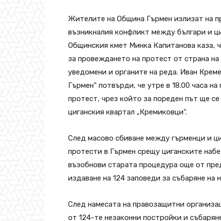
Жителите на Община Гърмен излизат на пр
възникналия конфликт между българи и ци
Общинския кмет Минка Капитанова каза, ч
за провеждането на протест от страна на 
уведомени и органите на реда. Иван Крем
Гърмен“ потвърди, че утре в 18.00 часа н
протест, чрез който за пореден път ще се
циганския квартал „Кремиковци“.
След масово сбиване между гърменци и ци
протести в Гърмен срещу циганските набе
възобнови старата процедура още от пре
издаване на 124 заповеди за събаряне на 
След намесата на правозащитни организа
от 124-те незаконни постройки и събаряне