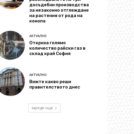
досъдебни производства
за незаконно отглеждане
на растения от рода на
конопа
АКТУАЛНО
Откриха голямо
количество райски газ в
склад край София
АКТУАЛНО
Вижте какво реши
правителството днес
зареди още