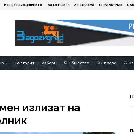
Вход / присъедините
За контакти
За реклама
СПРАВОЧНИК
СЪ
на
България
Избори
Общество
Здраве
Св
П
мен излизат на
елник
П