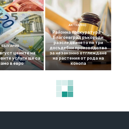
АКТУАЛНО
Районна прокуратура –
Благоевград ръководи
разследването по три
БЪЛГАРИЯ
досъдебни производства
август цените на
за незаконно отглеждане
вите услуги ще са
на растения от рода на
само в евро
конопа