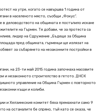
отест на утре, когато се навършва 1 година от
гани в населеното място, съобщи „Фокус“.
е в деловодството на общината е постъпило искане
жителите на Гърмен. Тя добави, че за протеста са
енлиев, лидер на Сдружение „Бъдеще за Община
а площада пред общината, гърменци ще излязат на
 обявят за събарянето на незаконните постройки в
гани, на 23-ти май 2015 гoдина започнаха масовите
зи и незаконното строителство в гетото. ДНСК
дишното управление на Община Гърмен с повторното
незаконни къщи и колиби.
ции и Хелзинкския комитет бяха премахнати само 9
то на останалите бе спряно, тъй като се оказа, че