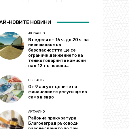
АЙ-НОВИТЕ НОВИНИ
АКТУАЛНО
В неделя от 16 ч. до 20 ч. за
повишаване на
безопасността ще се
ограничи движението на
тежкотоварните камиони
над 12 т в посока...
БЪЛГАРИЯ
От 9 август цените на
финансовите услуги ще са
само в евро
АКТУАЛНО
Районна прокуратура –
Благоевград ръководи
разследването по три