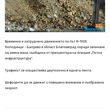
Временно е затруднено движението по път III-1905
Господинци – Балдево в област Благоевград поради свличане
на земна маса, съобщиха от пресцентъра на Агенция „Пътна
инфраструктура”.
Трафикът се осъществява двупосочно в едната лента.
Шофьорите да се движат с повишено внимание и съобразена
скорост.