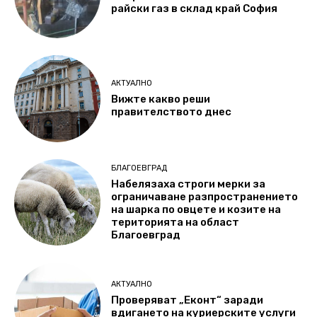
райски газ в склад край София
АКТУАЛНО
Вижте какво реши
правителството днес
БЛАГОЕВГРАД
Набелязаха строги мерки за
ограничаване разпространението
на шарка по овцете и козите на
територията на област
Благоевград
АКТУАЛНО
Проверяват „Еконт“ заради
вдигането на куриерските услуги