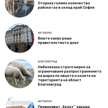
Откриха голямо количество
райски газ в склад край София
АКТУАЛНО
Вижте какво реши
правителството днес
БЛАГОЕВГРАД
Набелязаха строги мерки за
ограничаване разпространението
на шарка по овцете и козите на
територията на област
Благоевград
АКТУАЛНО
Проверяват „Еконт“ заради