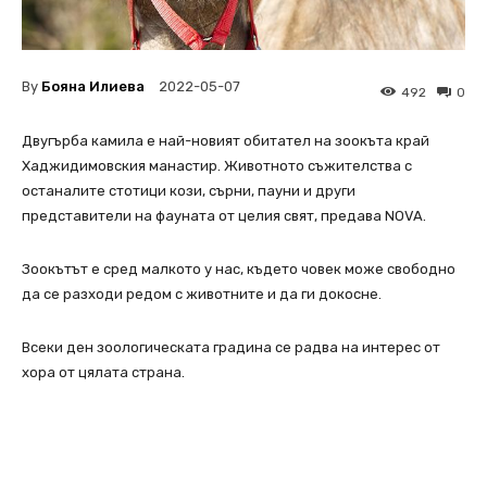
By
Бояна Илиева
2022-05-07
492
0
Двугърба камила е най-новият обитател на зоокъта край
Хаджидимовския манастир. Животното съжителства с
останалите стотици кози, сърни, пауни и други
представители на фауната от целия свят, предава NOVA.
Зоокътът е сред малкото у нас, където човек може свободно
да се разходи редом с животните и да ги докосне.
Всеки ден зоологическата градина се радва на интерес от
хора от цялата страна.