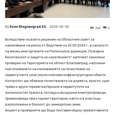
By
Екип Blagoevgrad.EU
2026-05-30
362
0
Вследствие на взето решение на Областния съвет за
намаляване на риска от бедствия на 20.05.2026 г., в началото
на месец юни органите на Регионална дирекция „Пожарна
безопасност и защита на населението“ започват засилени
проверки на територията на област Благоевград, насочени
към спазването на изискванията за почистване на
сервитутните зони около ключови инфраструктурни обекти.
Контролът ще обхване почистването на дървета, храсти, сухи
треви и други горими материали в сервитутите на
железопътни трасета, пътища и въздушни електропроводи,
преминаващи през горски територии, както и в участъци,
разположени в близост до земеделски земи.
Акцент в проверките ще бъде поставен върху превантивните