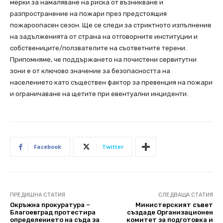
мерки за намаляване на риска от възникване и
разпространение на пожари през предстоящия
пожароопасен сезон. Ще се следи за стриктното изпълнение
на задълженията от страна на отговорните институции и
собствениците/ползвателите на съответните терени.
Припомняме, че поддържането на почистени сервитутни
зони е от ключово значение за безопасността на
населението като съществен фактор за превенция на пожари
и ограничаване на щетите при евентуални инциденти.
Facebook
Twitter
ПРЕДИШНА СТАТИЯ
СЛЕДВАЩА СТАТИЯ
Окръжна прокуратура –
Министерският съвет
Благоевград протестира
създаде Организационен
определението на съда за
комитет за подготовка и