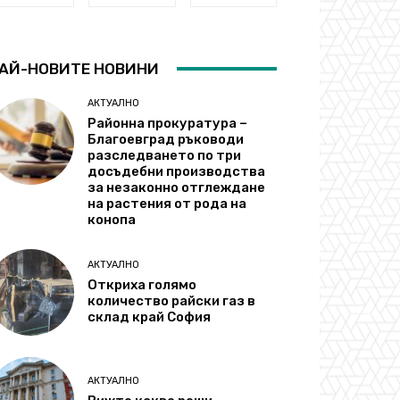
АЙ-НОВИТЕ НОВИНИ
АКТУАЛНО
Районна прокуратура –
Благоевград ръководи
разследването по три
досъдебни производства
за незаконно отглеждане
на растения от рода на
конопа
АКТУАЛНО
Откриха голямо
количество райски газ в
склад край София
АКТУАЛНО