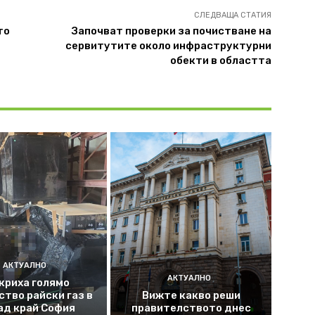
СЛЕДВАЩА СТАТИЯ
то
Започват проверки за почистване на
сервитутите около инфраструктурни
обекти в областта
АКТУАЛНО
АКТУАЛНО
криха голямо
ство райски газ в
Вижте какво реши
ад край София
правителството днес