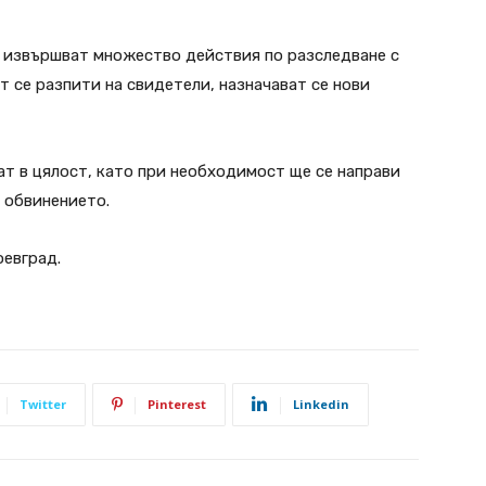
 извършват множество действия по разследване с
 се разпити на свидетели, назначават се нови
т в цялост, като при необходимост ще се направи
 обвинението.
оевград.
Twitter
Pinterest
Linkedin