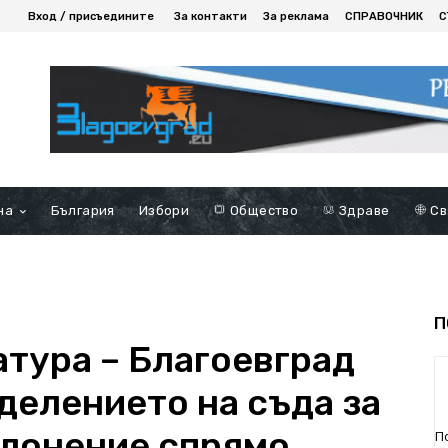
Вход / присъедините
За контакти
За реклама
СПРАВОЧНИК
С
на
България
Избори
Общество
Здраве
Св
П
тура – Благоевград
делението на съда за
клонение спрямо
П