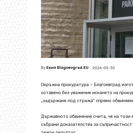
By
Екип Blagoevgrad.EU
2026-05-30
Окръжна прокуратура – Благоевград изгот
оставено без уважение искането на проку
„задържане под стража“ спрямо обвиняем
Държавното обвинение счита, че на този 
събрани доказателства за съпричастностт
тежък резултат.