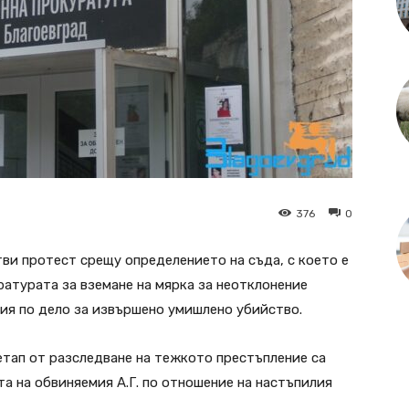
376
0
ви протест срещу определението на съда, с което е
ратурата за вземане на мярка за неотклонение
ия по дело за извършено умишлено убийство.
етап от разследване на тежкото престъпление са
а на обвиняемия А.Г. по отношение на настъпилия