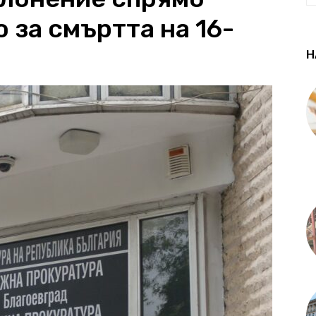
 за смъртта на 16-
Н