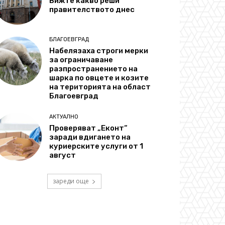
Вижте какво реши
правителството днес
БЛАГОЕВГРАД
Набелязаха строги мерки
за ограничаване
разпространението на
шарка по овцете и козите
на територията на област
Благоевград
АКТУАЛНО
Проверяват „Еконт“
заради вдигането на
куриерските услуги от 1
август
зареди още