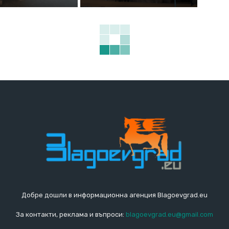
Добре дошли в информационна агенция Blagoevgrad.eu
За контакти, реклама и въпроси:
blagoevgrad.eu@gmail.com