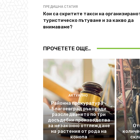
ПРЕДИШНА СТАТИЯ
Кои са скритите такси на организирано
туристическо пътуване и за какво да
внимаваме?
ПРОЧЕТЕТЕ ОЩЕ..
АКТУАЛНО
Районна прокуратура –
Благоевград ръководи
разследването по три
досъдебни производства
за незаконно отглеждане
От
на растения от рода на
количе
конопа
скл