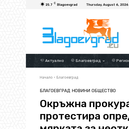
C
25.7
Blagoevgrad
Thursday, August 6, 2026
Актуално
Благоевград
Регио
Начало
Благоевград
БЛАГОЕВГРАД
НОВИНИ
ОБЩЕСТВО
Окръжна прокура
протестира опре
мярката за неот