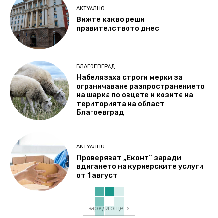
АКТУАЛНО
Вижте какво реши
правителството днес
БЛАГОЕВГРАД
Набелязаха строги мерки за
ограничаване разпространението
на шарка по овцете и козите на
територията на област
Благоевград
АКТУАЛНО
Проверяват „Еконт“ заради
вдигането на куриерските услуги
от 1 август
зареди още