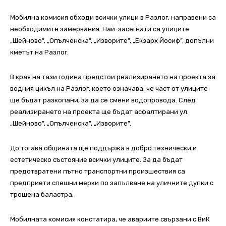
Мобилна комисия обходи всички улици в Разлог, направени са
необходимите замервания. Най-засегнати са улиците
„Шейново”, „Опълченска”, „Изворите”, „Екзарх Йосиф”, допълни
кметът на Разлог.
В края на тази година предстои реализирането на проекта за
водния цикъл на Разлог, което означава, че част от улиците
ще бъдат разкопани, за да се смени водопровода. След
реализирането на проекта ще бъдат асфалтирани ул.
„Шейново”, „Опълченска”, „Изворите”.
До тогава общината ще поддържа в добро технически и
естетическо състояние всички улиците. За да бъдат
предотвратени пътно транспортни произшествия са
предприети спешни мерки по запълване на уличните дупки с
трошена баластра.
Мобилната комисия констатира, че авариите свързани с ВиК