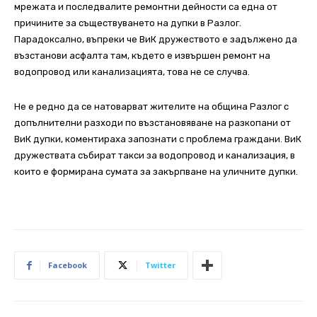
мрежата и последвалите ремонтни дейности са една от
причините за съществуването на дупки в Разлог.
Парадоксално, въпреки че ВиК дружеството е задължено да
възстанови асфалта там, където е извършен ремонт на
водопровод или канализацията, това не се случва.
Не е редно да се натоварват жителите на община Разлог с
допълнителни разходи по възстановяване на разкопани от
ВиК дупки, коментираха запознати с проблема граждани. ВиК
дружествата събират такси за водопровод и канализация, в
които е формирана сумата за закърпване на уличните дупки.
Facebook
Twitter