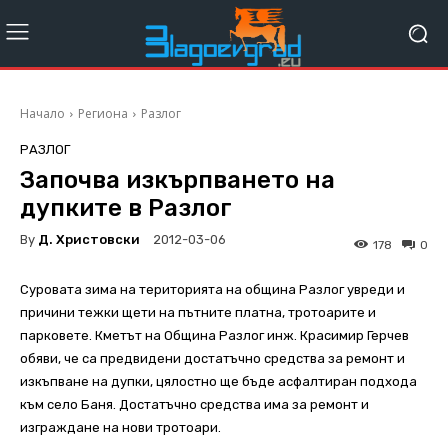
Начало
Региона
Разлог
РАЗЛОГ
Започва изкърпването на
дупките в Разлог
By
Д. Христовски
2012-03-06
178
0
Суровата зима на територията на община Разлог увреди и
причини тежки щети на пътните платна, тротоарите и
парковете. Кметът на Община Разлог инж. Красимир Герчев
обяви, че са предвидени достатъчно средства за ремонт и
изкъпване на дупки, цялостно ще бъде асфалтиран подхода
към село Баня. Достатъчно средства има за ремонт и
изграждане на нови тротоари.