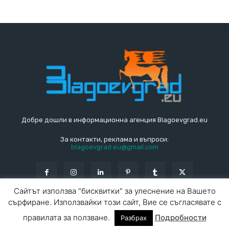
Добре дошли в информационна агенция Blagoevgrad.eu
За контакти, реклама и въпроси:
blagoevgrad.eu@gmail.com
Сайтът използва "бисквитки" за улеснение на Вашето
сърфиране. Използвайки този сайт, Вие се съгласявате с
© Blagoevgrad.EU 2010 - 2026
Общи условия
|
правилата за ползване.
Подробности
Разбрах
За контакти
За реклама
СПРАВОЧНИК
СЪБИТИЯ