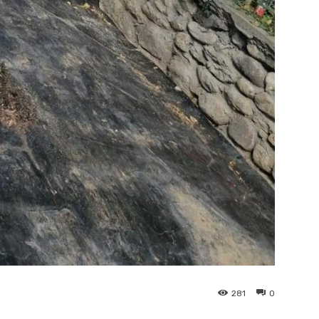
281
0