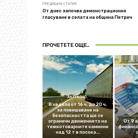
ПРЕДИШНА СТАТИЯ
От днес започва демонстрационно
гласуване в селата на община Петрич
ПРОЧЕТЕТЕ ОЩЕ..
АКТУАЛНО
В неделя от 16 ч. до 20 ч.
за повишаване на
безопасността ще се
ограничи движението на
От 9 
тежкотоварните камиони
финансо
над 12 т в посока...