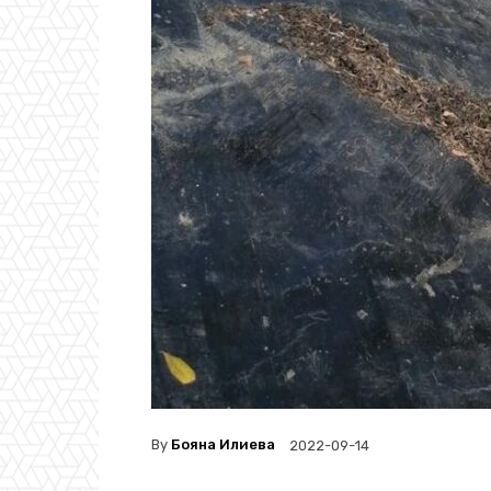
By
Бояна Илиева
2022-09-14