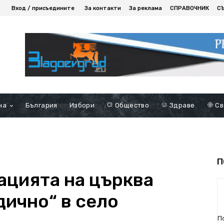
Вход / присъедините
За контакти
За реклама
СПРАВОЧНИК
С
на
България
Избори
Общество
Здраве
Св
П
ацията на църква
дично“ в село
П