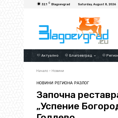
C
32.1
Blagoevgrad
Saturday, August 8, 2026
Актуално
Благоевград
Регио
Начало
Новини
НОВИНИ
РЕГИОНА
РАЗЛОГ
Започна реставр
„Успение Богоро
Годлево