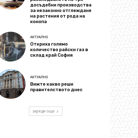
досъдебни производства
за незаконно отглеждане
на растения от рода на
конопа
АКТУАЛНО
Откриха голямо
количество райски газ в
склад край София
АКТУАЛНО
Вижте какво реши
правителството днес
зареди още