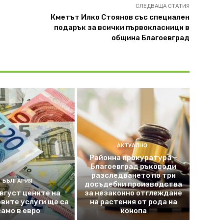
СЛЕДВАЩА СТАТИЯ
Кметът Илко Стоянов със специален
подарък за всички първокласници в
община Благоевград
АКТУАЛНО
Районна прокуратура –
Благоевград ръководи
разследването по три
БЪЛГАРИЯ
досъдебни производства
август цените на
за незаконно отглеждане
вите услуги ще са
на растения от рода на
само в евро
конопа