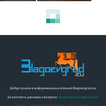
Добре дошли в информационна агенция Blagoevgrad.eu
За контакти, реклама и въпроси:
blagoevgrad.eu@gmail.com