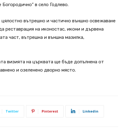
 Богородично“ в село Годлево.
 цялостно вътрешно и частично външно освежаване
да реставрация на иконостас, икони и дървена
ата част, вътрешна и външна мазилка,
ата визията на църквата ще бъде допълнена от
авнено и озеленено дворно място.
Twitter
Pinterest
Linkedin