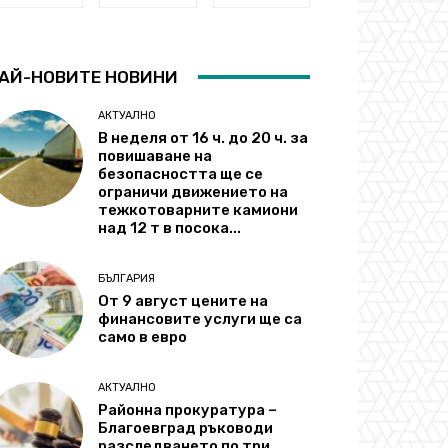
АЙ-НОВИТЕ НОВИНИ
АКТУАЛНО
В неделя от 16 ч. до 20 ч. за
повишаване на
безопасността ще се
ограничи движението на
тежкотоварните камиони
над 12 т в посока...
БЪЛГАРИЯ
От 9 август цените на
финансовите услуги ще са
само в евро
АКТУАЛНО
Районна прокуратура –
Благоевград ръководи
разследването по три