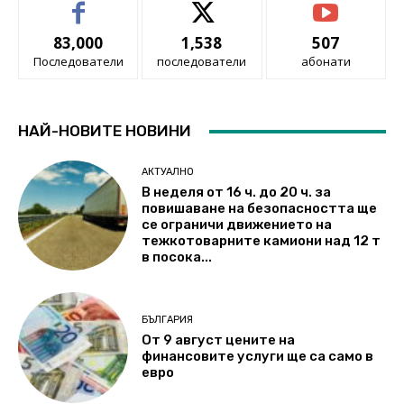
83,000
1,538
507
Последователи
последователи
абонати
НАЙ-НОВИТЕ НОВИНИ
АКТУАЛНО
В неделя от 16 ч. до 20 ч. за
повишаване на безопасността ще
се ограничи движението на
тежкотоварните камиони над 12 т
в посока...
БЪЛГАРИЯ
От 9 август цените на
финансовите услуги ще са само в
евро