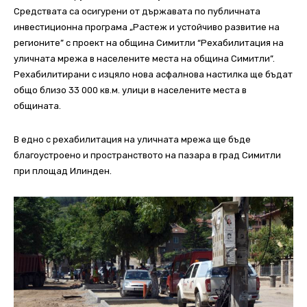
Средствата са осигурени от държавата по публичната
инвестиционна програма „Растеж и устойчиво развитие на
регионите” с проект на община Симитли “Рехабилитация на
уличната мрежа в населените места на община Симитли”.
Рехабилитирани с изцяло нова асфалнова настилка ще бъдат
общо близо 33 000 кв.м. улици в населените места в
общината.
В едно с рехабилитация на уличната мрежа ще бъде
благоустроено и пространството на пазара в град Симитли
при площад Илинден.