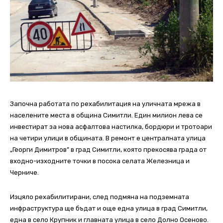
Започна работата по рехабилитация на уличната мрежа в
населените места в община Симитли. Един милион лева се
инвестират за нова асфалтова настилка, бордюри и тротоари
на четири улици в общината. В ремонт е централната улица
„Георги Димитров” в град Симитли, която прекосява града от
входно-изходните точки в посока селата Железница и
Черниче.
Изцяло рехабилитирани, след подмяна на подземната
инфраструктура ще бъдат и още една улица в град Симитли,
една в село Крупник и главната улица в село Долно Осеново.