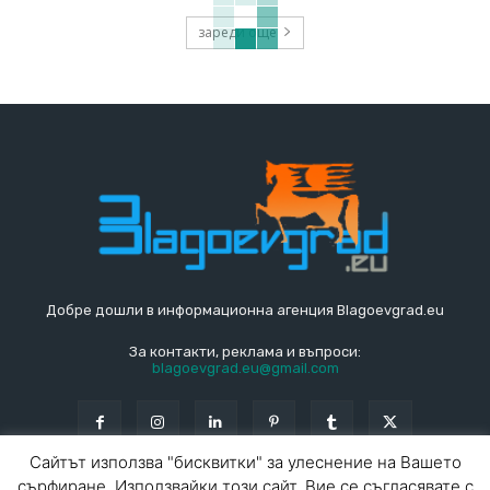
зареди още
Добре дошли в информационна агенция Blagoevgrad.eu
За контакти, реклама и въпроси:
blagoevgrad.eu@gmail.com
Сайтът използва "бисквитки" за улеснение на Вашето
сърфиране. Използвайки този сайт, Вие се съгласявате с