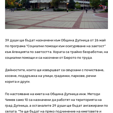
39 души ще бъдат назначени към Община Дупница от 26 май
по програма “Социални помощи към осигуряване на заетост”
към Агенцията по заетостта. Хората са трайно безработни, на
социални помощи и са насочени от Бюрото по труда.
Дейностите, които ще извършват са свързани с почистване,
косене, поддръжка на улици, градинки, паркове, речни
корита и други.
По настояване на кмета на Община Дупница инж. Методи
Чимев само 10 са назначени да работят на територията на
град Дупница, а останалите 29 души ще бъдат ангажирани по
селата. “Те ще бъдат на пряко подчинение на кметовете и