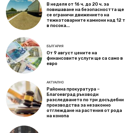
В неделя от 16 ч. до 20 ч. за
повишаване на безопасността ще
се ограничи движението на
тежкотоварните камиони над 12 т
в посока...
БЪЛГАРИЯ
От 9 август цените на
финансовите услуги ще са само в
евро
АКТУАЛНО
Районна прокуратура –
Благоевград ръководи
разследването по три досъдебни
производства за незаконно
отглеждане на растения от рода
на конопа