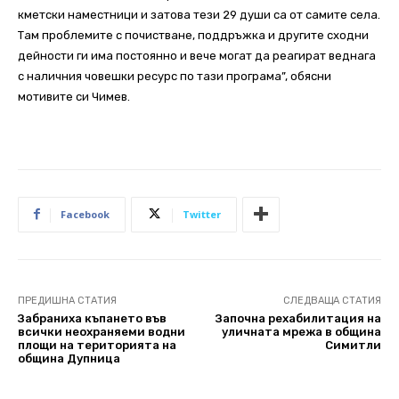
кметски наместници и затова тези 29 души са от самите села.
Там проблемите с почистване, поддръжка и другите сходни
дейности ги има постоянно и вече могат да реагират веднага
с наличния човешки ресурс по тази програма”, обясни
мотивите си Чимев.
Facebook
Twitter
ПРЕДИШНА СТАТИЯ
СЛЕДВАЩА СТАТИЯ
Забраниха къпането във
Започна рехабилитация на
всички неохраняеми водни
уличната мрежа в община
площи на територията на
Симитли
община Дупница