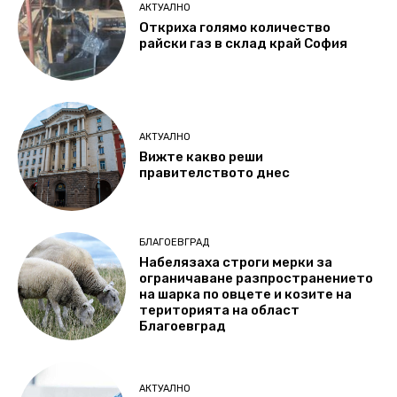
АКТУАЛНО
Откриха голямо количество
райски газ в склад край София
АКТУАЛНО
Вижте какво реши
правителството днес
БЛАГОЕВГРАД
Набелязаха строги мерки за
ограничаване разпространението
на шарка по овцете и козите на
територията на област
Благоевград
АКТУАЛНО