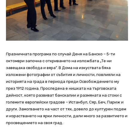
Празничната програма по случай Деня на Банско – 5-ти
октомври започна с откриването на изложбата „Те ни
завещаха свобода и вяра”. В Дома на изкуствата бяха
изложени фотографии от събития и личности, повлияли на
историята на града в периода преди Освобождението му
през 1912 година. Проследена е нишката на търговската
дейност, която развиват банскалии и размяната на стоки с
големите европейски градове – Истанбул, Сяр, Беч, Париж и
други. Замогването на част от тях, довело до културен подем
и израстването на ярки личности, дали много за развитието и
просвещението на своя град.