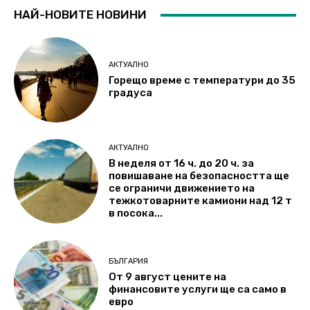
НАЙ-НОВИТЕ НОВИНИ
АКТУАЛНО
Горещо време с температури до 35
градуса
АКТУАЛНО
В неделя от 16 ч. до 20 ч. за
повишаване на безопасността ще
се ограничи движението на
тежкотоварните камиони над 12 т
в посока...
БЪЛГАРИЯ
От 9 август цените на
финансовите услуги ще са само в
евро