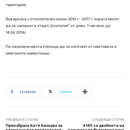
територии.
Във връзка с отоплителен сезон 2016 г.- 2017 г. хората могат
да се запишат в отдел „Екология” от днес, 7-ми юни, до
14.06.2016г.
По населени места списъци ще се изготвят от кметовете и
кметските наместници.
Facebook
Twitter
ПРЕДИШНА СТАТИЯ
СЛЕДВАЩА СТАТИЯ
Преизбраха Катя Бельова за
4189 са двойките на
втори мандат председател
матурата по български език