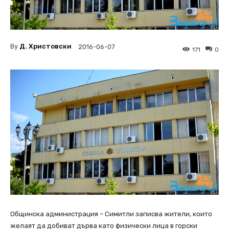
By
Д. Христовски
2016-06-07
171
0
Общинска администрация – Симитли записва жители, които
желаят да добиват дърва като физически лица в горски