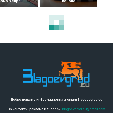
само в евро
конопа
Добре дошли в информационна агенция Blagoevgrad.eu
За контакти, реклама и въпроси:
blagoevgrad.eu@gmail.com