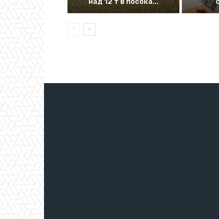
над 12 т в посока...