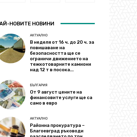
АЙ-НОВИТЕ НОВИНИ
АКТУАЛНО
В неделя от 16 ч. до 20 ч. за
повишаване на
безопасността ще се
ограничи движението на
тежкотоварните камиони
над 12 т в посока...
БЪЛГАРИЯ
От 9 август цените на
финансовите услуги ще са
само в евро
АКТУАЛНО
Районна прокуратура –
Благоевград ръководи
разследването по три