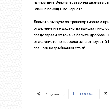
излиза дим. Влязла и заварила двамата съ
Спешна помощ и пожарната.
Двамата съпрузи са транспортирани и пр
отделение им е дадено да вдишват кислоро
предотврати оттока на белите дробове. С
отделението по неврология, а съпругът й 
прешлен на гръбначния стълб.
Facebook
Сподели