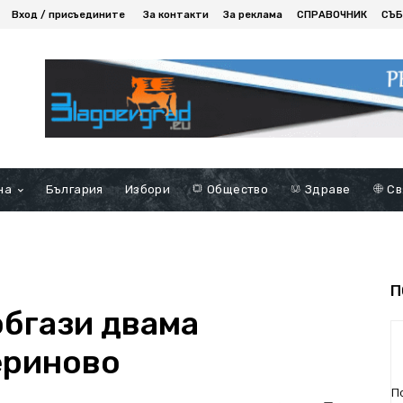
Вход / присъедините
За контакти
За реклама
СПРАВОЧНИК
СЪБ
на
България
Избори
Общество
Здраве
Св
П
обгази двама
ериново
П