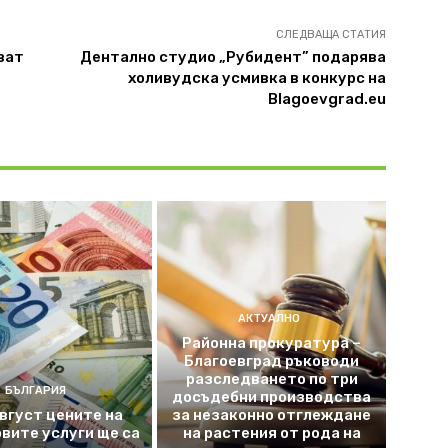
СЛЕДВАЩА СТАТИЯ
ват
Дентално студио „Рубидент” подарява
холивудска усмивка в конкурс на
Blagoevgrad.eu
АКТУАЛНО
Районна прокуратура –
Благоевград ръководи
разследването по три
БЪЛГАРИЯ
досъдебни производства
август цените на
за незаконно отглеждане
вите услуги ще са
на растения от рода на