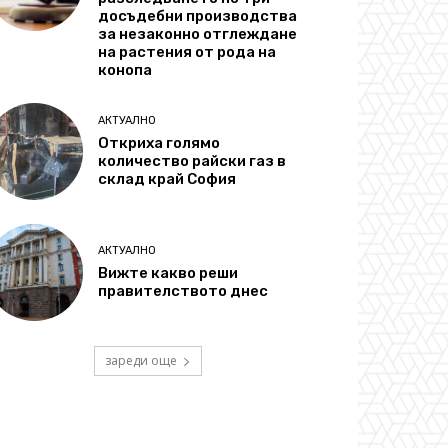
досъдебни производства
за незаконно отглеждане
на растения от рода на
конопа
АКТУАЛНО
Откриха голямо
количество райски газ в
склад край София
АКТУАЛНО
Вижте какво реши
правителството днес
зареди още