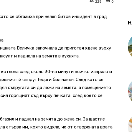
228
0
ато се обгазиха при нелеп битов инцидент в град
Н
на
ишната Величка започнала да приготвя ядене върху
нсулт и паднала на земята в кухнята.
котлона след около 30-на минути всичко извряло и
дишният й съпруг Георги бил навън. След като се
дял съпругата си да лежи на земята, а помещението
асил горящият съд върху печката, след което се
бгазил и паднал на земята до жена си. За щастие
ла етърва им, която видяла, че от отворената врата