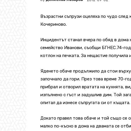
Възрастни съпрузи оцеляха по чудо след к
Кочериново.
Инцидентът станал вчера по обяд в дома 
семейство Иванови, съобщи БГНЕС.74-год
котлон на печката. За нещастие получила и
Яденето обаче продължило да стои върху 
започнало да гори. През това време 70-го
прибрал и отворил вратата на кухнята, ви
изпълнено с гъст и задушлив дим. Той заг
опитал да изнесе съпругата си от къщата.
Докато правел това обаче и той също се о
малко по-късно в дома на двамата се отби