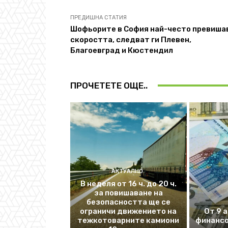
ПРЕДИШНА СТАТИЯ
Шофьорите в София най-често превиша
скоростта, следват ги Плевен,
Благоевград и Кюстендил
ПРОЧЕТЕТЕ ОЩЕ..
АКТУАЛНО
В неделя от 16 ч. до 20 ч.
за повишаване на
безопасността ще се
ограничи движението на
От 9 
тежкотоварните камиони
финансо