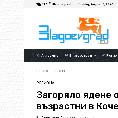
C
31.6
Blagoevgrad
Sunday, August 9, 2026
Актуално
Благоевград
Регио
Начало
Региона
РЕГИОНА
Загоряло ядене 
възрастни в Коч
By
Денислав Лазаров
2012-09-02