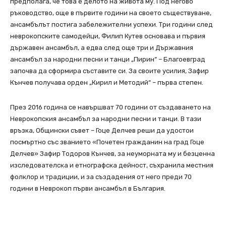
предполага, че това е делото на живота му. Под негово
ръководство, още в първите години на своето съществуване,
ансамбълът постига забележителни успехи. Три години след
неврокопските самодейци, Филип Кутев основава и първия
държавен ансамбъл, а едва след още три и Държавния
ансамбъл за народни песни и танци „Пирин“ – Благоевград
започва да сформира съставите си. За своите усилия, Зафир
Кънчев получава орден „Кирил и Методий“ – първа степен.
През 2016 година се навършват 70 години от създаването на
Неврокопския ансамбъл за народни песни и танци. В тази
връзка, Общински съвет – Гоце Делчев реши да удостои
посмъртно със званието «Почетен гражданин на град Гоце
Делчев» Зафир Тодоров Кънчев, за неуморната му и безценна
изследователска и етнографска дейност, съхранила местния
фолклор и традиции, и за създадения от него преди 70
години в Неврокоп първи ансамбъл в България.