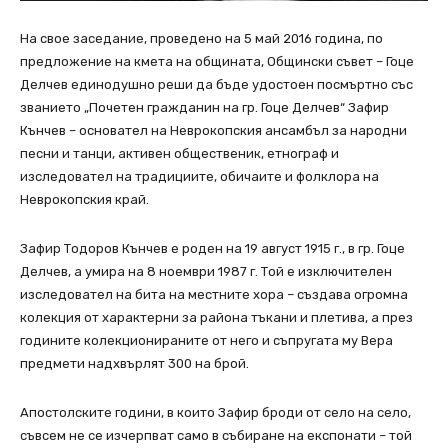
На свое заседание, проведено на 5 май 2016 година, по
предложение на кмета на общината, Общински съвет – Гоце
Делчев единодушно реши да бъде удостоен посмъртно със
званието „Почетен гражданин на гр. Гоце Делчев“ Зафир
Кънчев – основател на Неврокопския ансамбъл за народни
песни и танци, активен общественик, етнограф и
изследовател на традициите, обичаите и фолклора на
Неврокопския край.
Зафир Тодоров Кънчев е роден на 19 август 1915 г., в гр. Гоце
Делчев, а умира на 8 ноември 1987 г. Той е изключителен
изследовател на бита на местните хора – създава огромна
колекция от характерни за района тъкани и плетива, а през
годините колекционираните от него и съпругата му Вера
предмети надхвърлят 300 на брой.
Апостолските години, в които Зафир броди от село на село,
съвсем не се изчерпват само в събиране на експонати – той