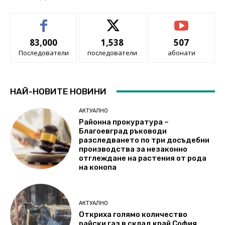
83,000
1,538
507
Последователи
последователи
абонати
НАЙ-НОВИТЕ НОВИНИ
АКТУАЛНО
Районна прокуратура –
Благоевград ръководи
разследването по три досъдебни
производства за незаконно
отглеждане на растения от рода
на конопа
АКТУАЛНО
Откриха голямо количество
райски газ в склад край София