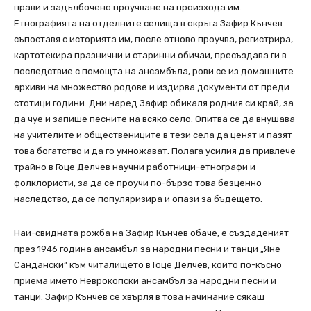
прави и задълбочено проучване на произхода им.
Етнографията на отделните селища в окръга Зафир Кънчев
съпоставя с историята им, после отново проучва, регистрира,
картотекира празнични и старинни обичаи, пресъздава ги в
последствие с помощта на ансамбъла, рови се из домашните
архиви на множество родове и издирва документи от преди
стотици години. Дни наред Зафир обикаля родния си край, за
да чуе и запише песните на всяко село. Опитва се да внушава
на учителите и обществениците в тези села да ценят и пазят
това богатство и да го умножават. Полага усилия да привлече
трайно в Гоце Делчев научни работници-етнографи и
фолклористи, за да се проучи по-бързо това безценно
наследство, да се популяризира и опази за бъдещето.
Най-свидната рожба на Зафир Кънчев обаче, е създаденият
през 1946 година ансамбъл за народни песни и танци „Яне
Сандански“ към читалището в Гоце Делчев, който по-късно
приема името Неврокопски ансамбъл за народни песни и
танци. Зафир Кънчев се хвърля в това начинание сякаш