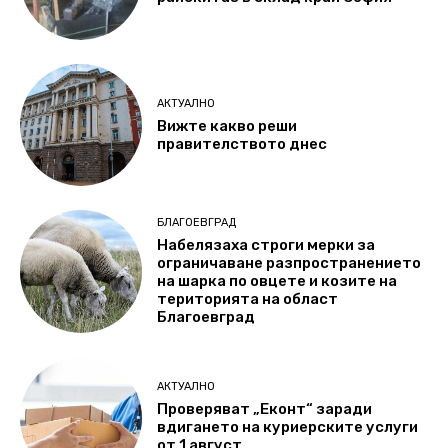
АКТУАЛНО
Вижте какво реши
правителството днес
БЛАГОЕВГРАД
Набелязаха строги мерки за
ограничаване разпространението
на шарка по овцете и козите на
територията на област
Благоевград
АКТУАЛНО
Проверяват „Еконт“ заради
вдигането на куриерските услуги
от 1 август