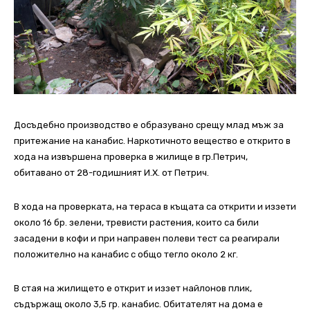
Досъдебно производство е образувано срещу млад мъж за
притежание на канабис. Наркотичното вещество е открито в
хода на извършена проверка в жилище в гр.Петрич,
обитавано от 28-годишният И.Х. от Петрич.
В хода на проверката, на тераса в къщата са открити и иззети
около 16 бр. зелени, тревисти растения, които са били
засадени в кофи и при направен полеви тест са реагирали
положително на канабис с общо тегло около 2 кг.
В стая на жилището е открит и иззет найлонов плик,
съдържащ около 3,5 гр. канабис. Обитателят на дома е