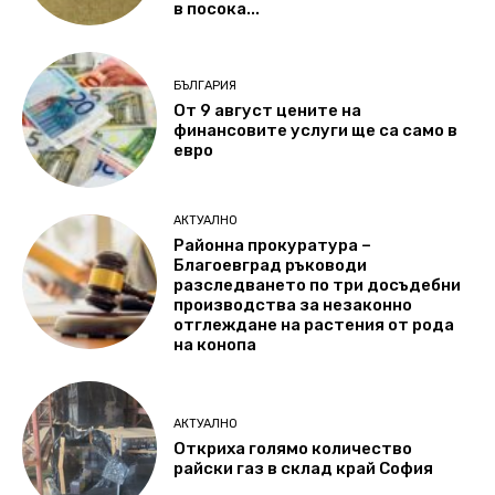
в посока...
БЪЛГАРИЯ
От 9 август цените на
финансовите услуги ще са само в
евро
АКТУАЛНО
Районна прокуратура –
Благоевград ръководи
разследването по три досъдебни
производства за незаконно
отглеждане на растения от рода
на конопа
АКТУАЛНО
Откриха голямо количество
райски газ в склад край София