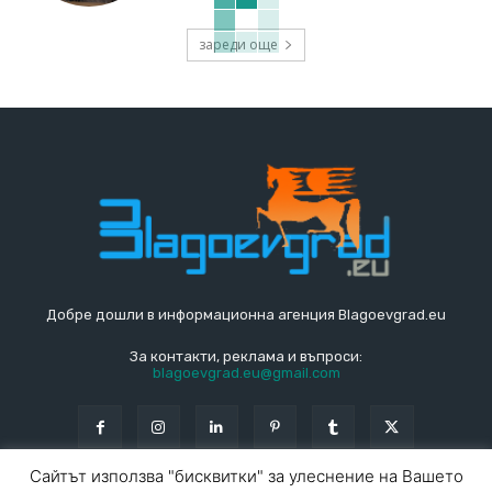
зареди още
Добре дошли в информационна агенция Blagoevgrad.eu
За контакти, реклама и въпроси:
blagoevgrad.eu@gmail.com
Сайтът използва "бисквитки" за улеснение на Вашето