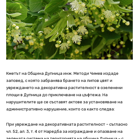
Кметът на Община Дупница инж. Методи Чимев издаде
заповед, с която забранява брането на липов цвят и
увреждането на декоративна растителност в озеленени
площи в Дупница до приключване на цъфтежа. На
нарушителите ще се съставят актове за установяване на
административно нарушение, които са както следва:
При увреждане на декоративната растителност – съгласно
чл. 52, ал. 3, т. 4 от Наредба за изграждане и опазване на
зелената система на територията на община Дупница – с