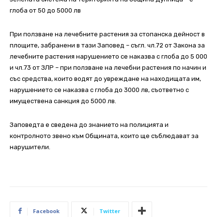
глоба от 50 до 5000 лв
При ползване на лечебните растения за стопанска дейност в
площите, забранени в тази Заповед – съгл. чл.72 от Закона за
лечебните растения нарушението се наказва с глоба до 5 000
и чл.73 от ЗЛР – при ползване на лечебни растения по начин и
със средства, които водят до увреждане на находищата им,
нарушението се наказва с глоба до 3000 лв, съответно с
имуществена санкция до 5000 лв.
Заповедта е сведена до знанието на полицията и
контролното звено към Общината, които ще съблюдават за
нарушители.
Facebook
Twitter