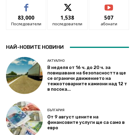
83,000
1,538
507
Последователи
последователи
абонати
НАЙ-НОВИТЕ НОВИНИ
АКТУАЛНО
В неделя от 16 ч. до 20 ч. за
повишаване на безопасността ще
се ограничи движението на
тежкотоварните камиони над 12 т
в посока...
БЪЛГАРИЯ
От 9 август цените на
финансовите услуги ще са само в
евро