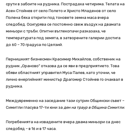
срути в забоите на рудника. Пострадаха четирима. Телата на
Асен Стойнев от село Полето и Христо Младенов от село
Полена бяха открити под тоновете земна маса вчера
следобед. Осигурява се постоянно свеж въздух на двамата
миньори с тръби. Опитни въглекопачи разказаха, че
температурата под земята, в затворените галерии достига
до 60 – 70 градуса по Целзий.
Пернишкият бизнесмен Красимир Михайлов, собственик на
рудник „Ораново” отказва да се яви в предприятието. Това
обяви областният управител Муса Палев, като уточни, че
лично енергийният министър Драгомир Стойнев го очаквал в
рудника.
Междувременно на заседание тази сутрин Общински съвет –
Симитли гласува 17-ти юни за
ден на траур в Община Симитли
.
Погребенията на извадените вчера двама миньори са днес
следобяд – в 16 и в 17 часа.