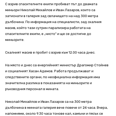
С взрив спасителните екипи пробиват път до двамата
миньори Николай Михайлов и Иван Лазаров, които са
затиснати в галерия зад свлачището на над 300 метра
дълбочина. По информация на специалисти, зад скалния
масив, който тази сутрин парализира работата на
спасителните екипи, е „чисто” и ще се достигне до
миньорите.
Скалният масив е пробит с взрив към 12.00 часа днес.
На място и днес са енергийният министър Драгомир Стойнев
и социалният Хасан Адемов. Работа продължават и
следствените органи, по неофициална информация има
значителна разлика в показанията на миньорите и
ръководния персонал в мината.
Николай Михайлов и Иван Лазаров са на 300 метра
дълбочина в минната галерия вече повече от 24 часа. Вчера,
напомняме, около 9.30 часа тонове кал, камъни и пясък се