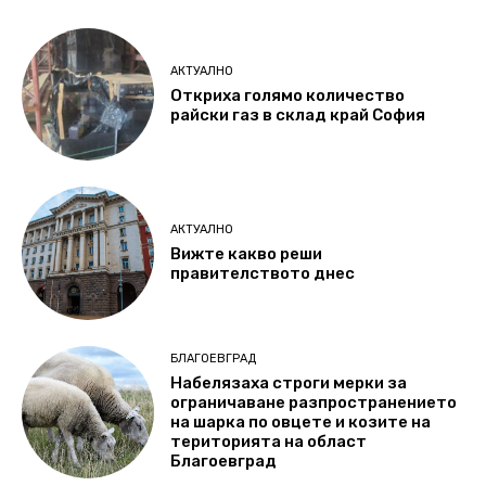
АКТУАЛНО
Откриха голямо количество
райски газ в склад край София
АКТУАЛНО
Вижте какво реши
правителството днес
БЛАГОЕВГРАД
Набелязаха строги мерки за
ограничаване разпространението
на шарка по овцете и козите на
територията на област
Благоевград