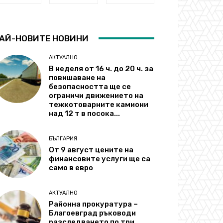
АЙ-НОВИТЕ НОВИНИ
АКТУАЛНО
В неделя от 16 ч. до 20 ч. за
повишаване на
безопасността ще се
ограничи движението на
тежкотоварните камиони
над 12 т в посока...
БЪЛГАРИЯ
От 9 август цените на
финансовите услуги ще са
само в евро
АКТУАЛНО
Районна прокуратура –
Благоевград ръководи
разследването по три