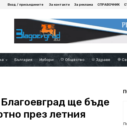
Вход / присъедините
За контакти
За реклама
СПРАВОЧНИК
С
на
България
Избори
Общество
Здраве
Св
П
 Благоевград ще бъде
отно през летния
П