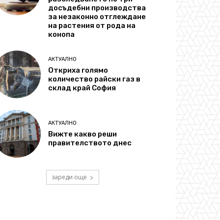
досъдебни производства
за незаконно отглеждане
на растения от рода на
конопа
АКТУАЛНО
Откриха голямо
количество райски газ в
склад край София
АКТУАЛНО
Вижте какво реши
правителството днес
зареди още