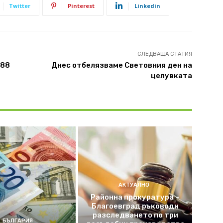
Twitter
Pinterest
Linkedin
СЛЕДВАЩА СТАТИЯ
788
Днес отбелязваме Световния ден на
целувката
АКТУАЛНО
Районна прокуратура –
Благоевград ръководи
разследването по три
БЪЛГАРИЯ