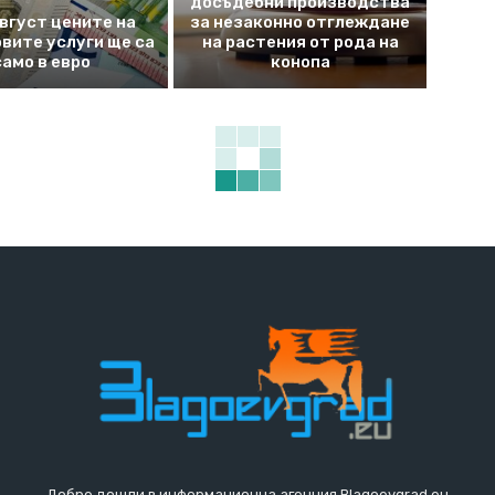
досъдебни производства
август цените на
за незаконно отглеждане
вите услуги ще са
на растения от рода на
само в евро
конопа
Добре дошли в информационна агенция Blagoevgrad.eu