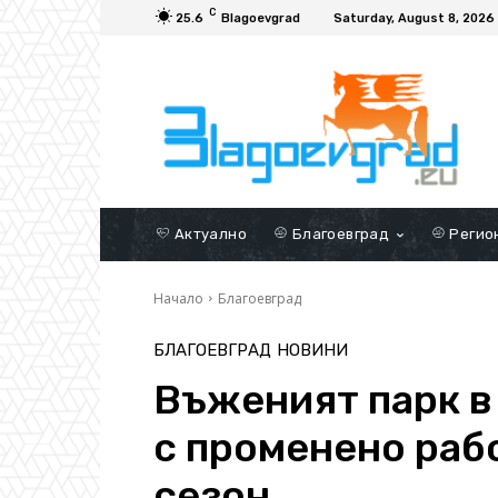
C
25.6
Blagoevgrad
Saturday, August 8, 2026
Актуално
Благоевград
Регио
Начало
Благоевград
БЛАГОЕВГРАД
НОВИНИ
Въженият парк в
с променено раб
сезон