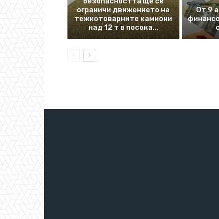
безопасността ще се
ограничи движението на
От 9 
тежкотоварните камиони
финансо
над 12 т в посока...