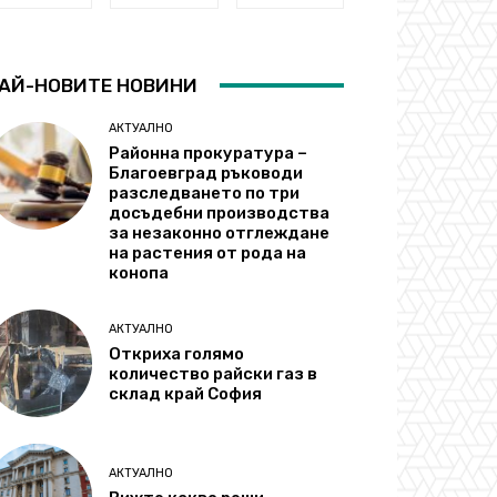
АЙ-НОВИТЕ НОВИНИ
АКТУАЛНО
Районна прокуратура –
Благоевград ръководи
разследването по три
досъдебни производства
за незаконно отглеждане
на растения от рода на
конопа
АКТУАЛНО
Откриха голямо
количество райски газ в
склад край София
АКТУАЛНО