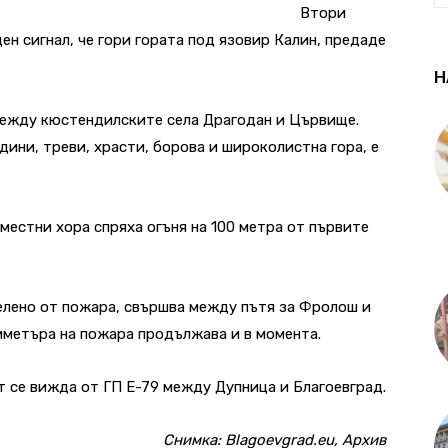
Втори
ен сигнал, че гори гората под язовир Калин, предаде
Н
между кюстендилските села Драгодан и Цървище.
дини, треви, храсти, борова и широколистна гора, е
местни хора спряха огъня на 100 метра от първите
елено от пожара, свършва между пътя за Фролош и
риметъра на пожара продължава и в момента.
т се вижда от ГП Е-79 между Дупница и Благоевград.
Снимка: Blagoevgrad.eu, Архив