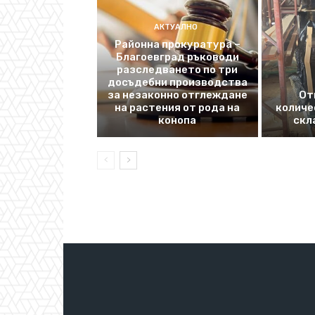
АКТУАЛНО
Районна прокуратура –
Благоевград ръководи
разследването по три
досъдебни производства
за незаконно отглеждане
От
на растения от рода на
количе
конопа
скл