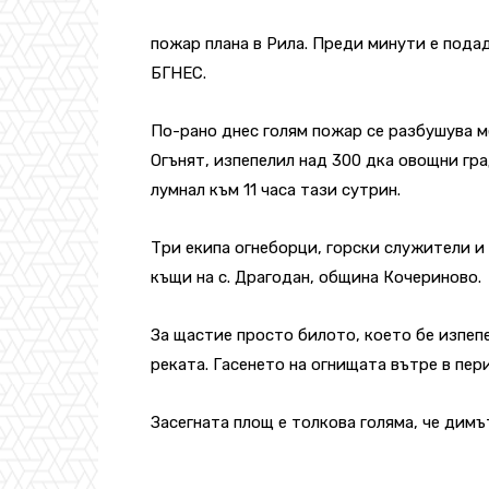
пожар плана в Рила. Преди минути е подад
БГНЕС.
По-рано днес голям пожар се разбушува 
Огънят, изпепелил над 300 дка овощни гра
лумнал към 11 часа тази сутрин.
Три екипа огнеборци, горски служители и 
къщи на с. Драгодан, община Кочериново.
За щастие просто билото, което бе изпеп
реката. Гасенето на огнищата вътре в пе
Засегната площ е толкова голяма, че димъ