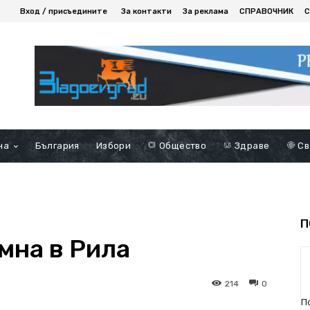
Вход / присъедините
За контакти
За реклама
СПРАВОЧНИК
С
на
България
Избори
Общество
Здраве
Св
П
мна в Рила
214
0
П