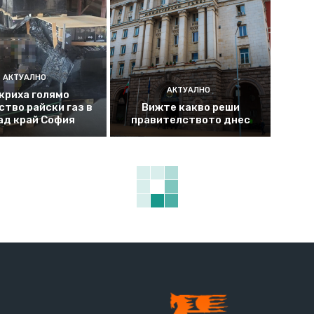
АКТУАЛНО
АКТУАЛНО
криха голямо
ство райски газ в
Вижте какво реши
ад край София
правителството днес