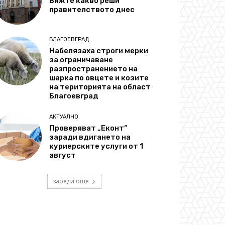
Вижте какво реши
правителството днес
БЛАГОЕВГРАД
Набелязаха строги мерки
за ограничаване
разпространението на
шарка по овцете и козите
на територията на област
Благоевград
АКТУАЛНО
Проверяват „Еконт“
заради вдигането на
куриерските услуги от 1
август
зареди още