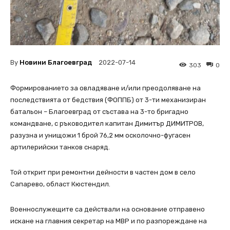
By
Новини Благоевград
2022-07-14
303
0
Формированието за овладяване и/или преодоляване на
последствията от бедствия (ФОППБ) от 3-ти механизиран
батальон – Благоевград от състава на 3-то бригадно
командване, с ръководител капитан Димитър ДИМИТРОВ,
разузна и унищожи 1 брой 76,2 мм осколочно-фугасен
артилерийски танков снаряд.
Toй открит при ремонтни дейности в частен дом в село
Сапарево, област Кюстендил.
Военнослужещите са действали на основание отправено
искане на главния секретар на МВР и по разпореждане на