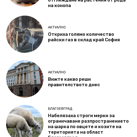
на конопа
АКТУАЛНО
Откриха голямо количество
райски газ в склад край София
АКТУАЛНО
Вижте какво реши
правителството днес
БЛАГОЕВГРАД
Набелязаха строги мерки за
ограничаване разпространението
на шарка по овцете и козите на
територията на област