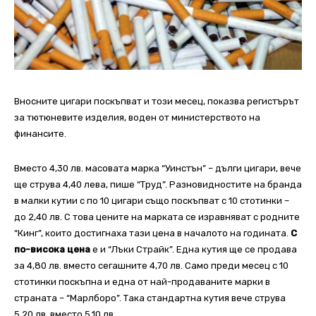
Вносните цигари поскъпват и този месец, показва регистърът
за тютюневите изделия, воден от министерството на
финансите.
Вместо 4,30 лв. масовата марка “Уинстън” – дълги цигари, вече
ще струва 4,40 лева, пише “Труд”. Разновидностите на бранда
в малки кутии с по 10 цигари също поскъпват с 10 стотинки –
до 2,40 лв. С това цените на марката се изравняват с родните
“Кинг”, които достигнаха тази цена в началото на годината.
С
по-висока цена
е и “Лъки Страйк”. Една кутия ще се продава
за 4,80 лв. вместо сегашните 4,70 лв. Само преди месец с 10
стотинки поскъпна и една от най-продаваните марки в
страната – “Марлборо”. Така стандартна кутия вече струва
5,20 лв. вместо 5,10 лв.