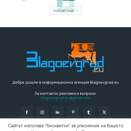
зареди още
Добре дошли в информационна агенция Blagoevgrad.eu
За контакти, реклама и въпроси:
blagoevgrad.eu@gmail.com
Сайтът използва "бисквитки" за улеснение на Вашето