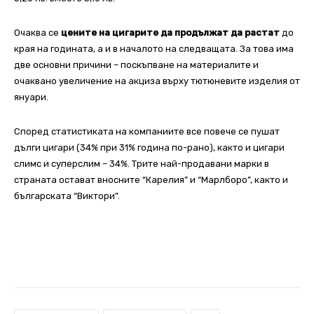
Очаква се
цените на цигарите да продължат да растат
до
края на годината, а и в началото на следващата. За това има
две основни причини – поскъпване на материалите и
очаквано увеличение на акциза върху тютюневите изделия от
януари.
Според статистиката на компаниите все повече се пушат
дълги цигари (34% при 31% година по-рано), както и цигари
слимс и суперслим – 34%. Трите най-продавани марки в
страната остават вносните “Карелия” и “Марлборо”, както и
българската “Виктори”.