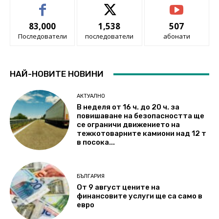
83,000
1,538
507
Последователи
последователи
абонати
НАЙ-НОВИТЕ НОВИНИ
АКТУАЛНО
В неделя от 16 ч. до 20 ч. за
повишаване на безопасността ще
се ограничи движението на
тежкотоварните камиони над 12 т
в посока...
БЪЛГАРИЯ
От 9 август цените на
финансовите услуги ще са само в
евро