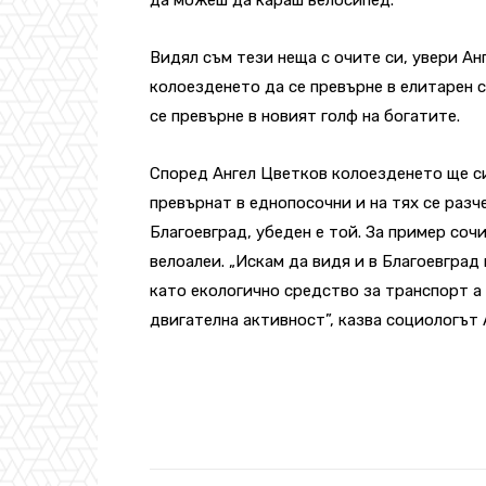
Видял съм тези неща с очите си, увери Ан
колоезденето да се превърне в елитарен с
се превърне в новият голф на богатите.
Според Ангел Цветков колоезденето ще си
превърнат в еднопосочни и на тях се разч
Благоевград, убеден е той. За пример соч
велоалеи. „Искам да видя и в Благоевград
като екологично средство за транспорт а 
двигателна активност”, казва социологът 