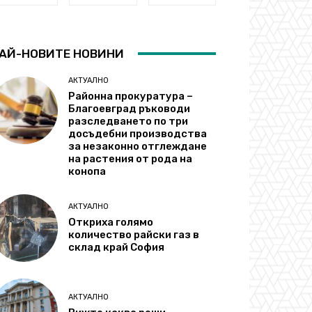
АЙ-НОВИТЕ НОВИНИ
АКТУАЛНО
Районна прокуратура –
Благоевград ръководи
разследването по три
досъдебни производства
за незаконно отглеждане
на растения от рода на
конопа
АКТУАЛНО
Откриха голямо
количество райски газ в
склад край София
АКТУАЛНО