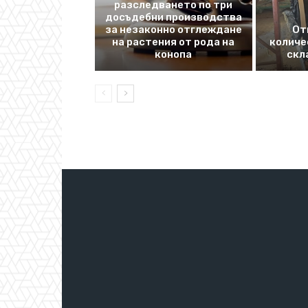
разследването по три
досъдебни производства
за незаконно отглеждане
От
на растения от рода на
количе
конопа
скл