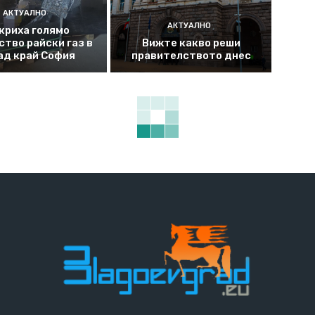
АКТУАЛНО
АКТУАЛНО
криха голямо
ство райски газ в
Вижте какво реши
ад край София
правителството днес