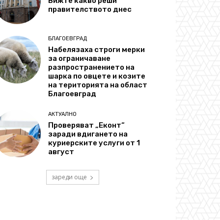
Вижте какво реши
правителството днес
БЛАГОЕВГРАД
Набелязаха строги мерки
за ограничаване
разпространението на
шарка по овцете и козите
на територията на област
Благоевград
АКТУАЛНО
Проверяват „Еконт“
заради вдигането на
куриерските услуги от 1
август
зареди още