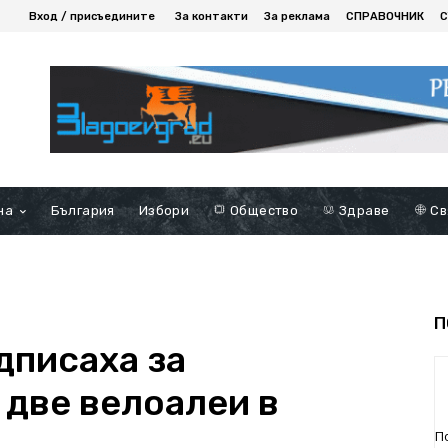
Вход / присъедините
За контакти
За реклама
СПРАВОЧНИК
С
на
България
Избори
Общество
Здраве
Св
П
дписаха за
 две велоалеи в
П