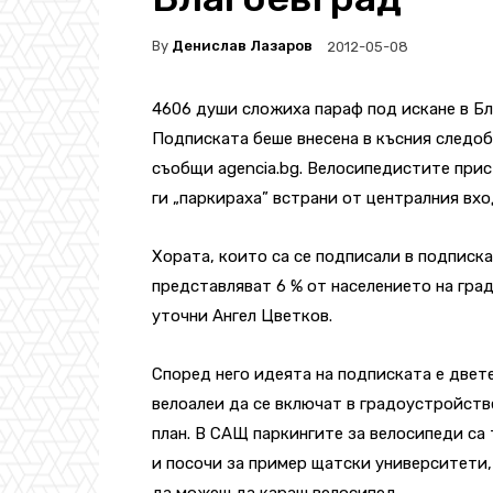
By
Денислав Лазаров
2012-05-08
4606 души сложиха параф под искане в Бл
Подписката беше внесена в късния следоб
съобщи agencia.bg. Велосипедистите прис
ги „паркираха” встрани от централния вхо
Хората, които са се подписали в подписка
представляват 6 % от населението на град
уточни Ангел Цветков.
Според него идеята на подписката е двет
велоалеи да се включат в градоустройств
план. В САЩ паркингите за велосипеди са 
и посочи за пример щатски университети,
да можеш да караш велосипед.