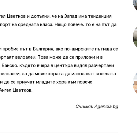
гел Цветков и допълни, че на Запад има тенденция
порт на средната класа. Нещо повече, то е на път да
 пробие път в България, ако по-широките пътища се
ертаят велоалеи. Това може да се приложи и в
и Банско, където вчера в центъра видял разчертани
 велоалеи, за да може хората да използват колелата
и да се приучат младите хора към повече
Ангел Цветков.
Снимка: Agencia.bg