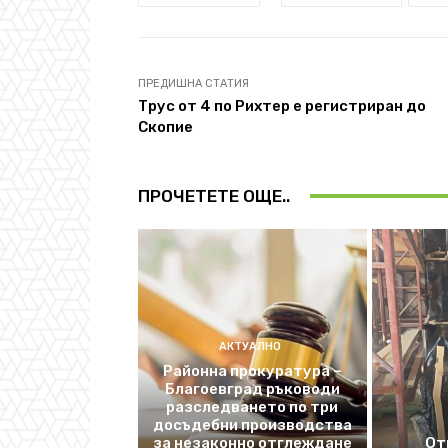
ПРЕДИШНА СТАТИЯ
Tрус от 4 по Рихтер е регистриран до
Скопие
ПРОЧЕТЕТЕ ОЩЕ..
АКТУАЛНО
Районна прокуратура –
Благоевград ръководи
разследването по три
досъдебни производства
за незаконно отглеждане
От