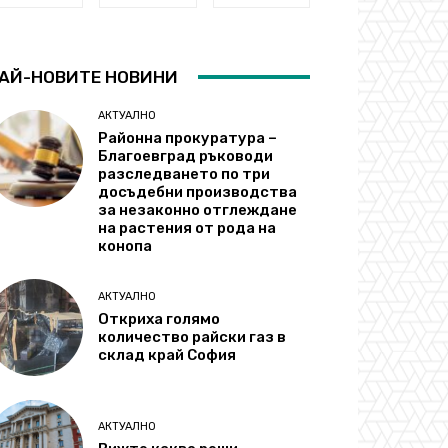
АЙ-НОВИТЕ НОВИНИ
АКТУАЛНО
Районна прокуратура –
Благоевград ръководи
разследването по три
досъдебни производства
за незаконно отглеждане
на растения от рода на
конопа
АКТУАЛНО
Откриха голямо
количество райски газ в
склад край София
АКТУАЛНО