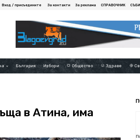
Вход / присъедините
За контакти
За реклама
СПРАВОЧНИК
СЪБ
на
България
Избори
Общество
Здраве
Св
П
къща в Атина, има
П