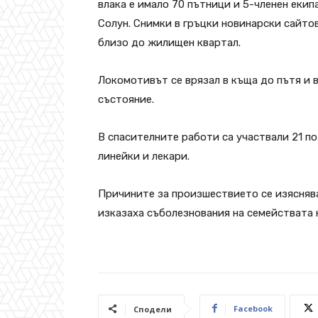
влака е имало 70 пътници и 5-членен екип
Солун. Снимки в гръцки новинарски сайто
близо до жилищен квартал.
Локомотивът се врязал в къща до пътя и 
състояние.
В спасителните работи са участвали 21 по
линейки и лекари.
Причините за произшествието се изясняв
изказаха съболезнования на семействата 
Facebook
Сподели