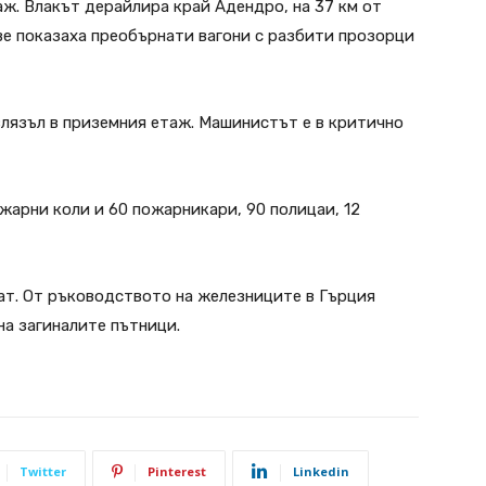
аж. Влакът дерайлира край Адендро, на 37 км от
ве показаха преобърнати вагони с разбити прозорци
влязъл в приземния етаж. Машинистът е в критично
жарни коли и 60 пожарникари, 90 полицаи, 12
ат. От ръководството на железниците в Гърция
на загиналите пътници.
Twitter
Pinterest
Linkedin