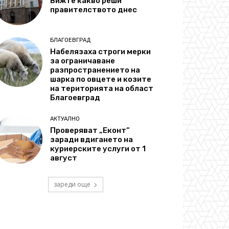
Вижте какво реши
правителството днес
БЛАГОЕВГРАД
Набелязаха строги мерки
за ограничаване
разпространението на
шарка по овцете и козите
на територията на област
Благоевград
АКТУАЛНО
Проверяват „Еконт“
заради вдигането на
куриерските услуги от 1
август
зареди още