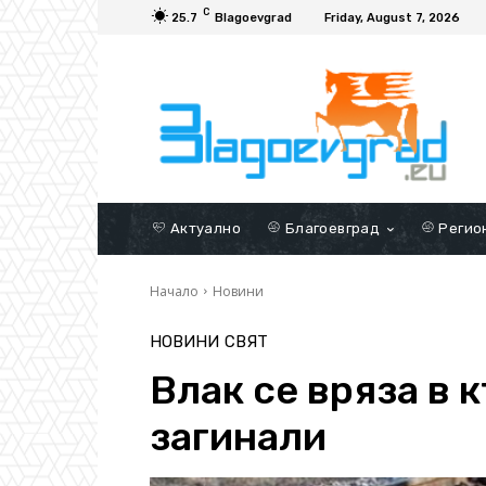
C
25.7
Blagoevgrad
Friday, August 7, 2026
Актуално
Благоевград
Регио
Начало
Новини
НОВИНИ
СВЯТ
Влак се вряза в 
загинали