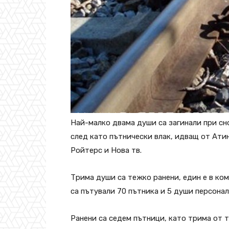
Най-малко двама души са загинали при с
след като пътнически влак, идващ от Ати
Ройтерс и Нова тв.
Трима души са тежко ранени, един е в ком
са пътували 70 пътника и 5 души персонал
Ранени са седем пътници, като трима от т