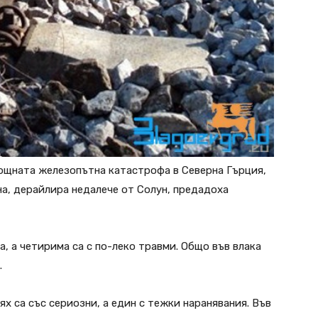
нощната железопътна катастрофа в Северна Гърция,
на, дерайлира недалече от Солун, предадоха
а, а четирима са с по-леко травми. Общо във влака
.
ях са със сериозни, а един с тежки наранявания. Във