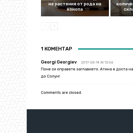
на растения от рода на
количе
конопа
скл
1 КОМЕНТАР
Georgi Georgiev
2017-05-14 At 13:06
Поне си оправете заглавието. Атина е доста на 
до Солун!
Comments are closed.