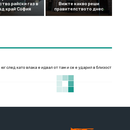
ство райски газ в
Вижте какво реши
ад край София
правителството днес
юг след като влака е идвал от там и се е ударил в близост