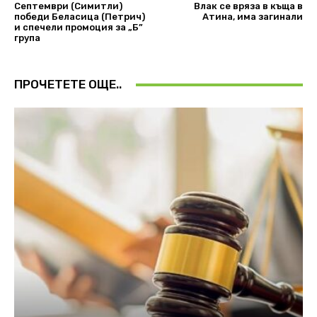
Септември (Симитли)
Влак се вряза в къща в
победи Беласица (Петрич)
Атина, има загинали
и спечели промоция за „Б”
група
ПРОЧЕТЕТЕ ОЩЕ..