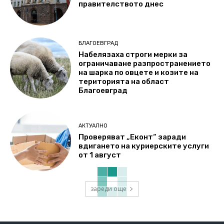
правителството днес
БЛАГОЕВГРАД
Набелязаха строги мерки за
ограничаване разпространението
на шарка по овцете и козите на
територията на област
Благоевград
АКТУАЛНО
Проверяват „Еконт“ заради
вдигането на куриерските услуги
от 1 август
зареди още