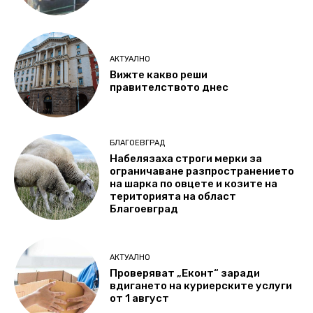
АКТУАЛНО
Вижте какво реши
правителството днес
БЛАГОЕВГРАД
Набелязаха строги мерки за
ограничаване разпространението
на шарка по овцете и козите на
територията на област
Благоевград
АКТУАЛНО
Проверяват „Еконт“ заради
вдигането на куриерските услуги
от 1 август