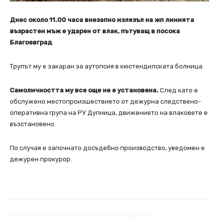
Днес около 11.00 часа внезапно излязъл на жп линията
възрастен мъж е ударен от влак, пътуващ в посока
Благоевград
.
Трупът му е закаран за аутопсия в кюстендилската болница.
Самоличността му все още не е установена.
След като е
обслужено местопроизшествието от дежурна следствено-
оперативна група на РУ Дупница, движението на влаковете е
възстановено.
По случая е започнато досъдебно производство, уведомен е
дежурен прокурор.