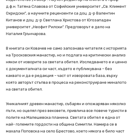
д.ф.н. Татяна Славова от Софийския университет „Св. Климент
Охридски”, а научните рецензенти са доц. д-р Валентин
Китанов и доц. д-р Светлана Христова от Югозападен
университет „Неофит Рилски”. Предговорът е дело на
Наталия Грънчарова.
В книгата си Ковачев не само запознава читателя с историята
на Тросковския манастир, но и подлага на критически анализ
някои от изворите за светата обител. Изследването е и ценно
с документалната си част, където е публикувана – без
каквато и да е редакция – част от изворовата база, върху
която авторът стъпва в процеса на реконструиране миналото
на светата обител.
Уникалният древен манастир, събарян и опожаряван няколко
пъти, но оцелял през вековете, привлича все повече туристи в
полите на Малешевска планина. Светата обител е една от
най- големите гордости на община Симитли. Намира се в
махала Поповска на село Брестово, което някога е било част