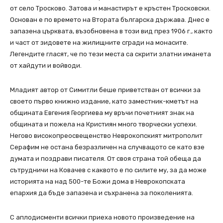
от село Тросково. Затова и манастирът е кръстен Тросковски.
Основан е по времето на Втората българска държава. Днес е
запазена църквата, възобновена в този вид през 1906 г., както
и част от зидовете на жилищните сгради на монасите.
Легендите гласят, че по тези места са скрити златни иманета
от хайдути и войводи.
Младият автор от Симитли беше приветстван от всички за
своето първо книжно издание, като заместник-кметът на
общината Евгения Георгиева му връчи почетният знак на
общината и пожела на Кристиян много творчески успехи.
Негово високопреосвещенство Неврокопският митрополит
Серафим не остана безразличен на случващото се като взе
думата и поздрави писателя. От своя страна той обеща да
сътрудничи на Ковачев с каквото е по силите му, за да може
историята на над 500-те Божи дома в Неврокопската
епархия да бъде запазена и съхранена за поколенията.
С аплодисменти всички приеха новото произведение на