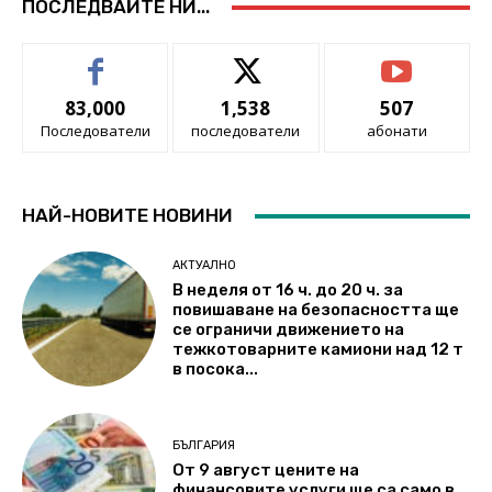
ПОСЛЕДВАЙТЕ НИ...
83,000
1,538
507
Последователи
последователи
абонати
НАЙ-НОВИТЕ НОВИНИ
АКТУАЛНО
В неделя от 16 ч. до 20 ч. за
повишаване на безопасността ще
се ограничи движението на
тежкотоварните камиони над 12 т
в посока...
БЪЛГАРИЯ
От 9 август цените на
финансовите услуги ще са само в