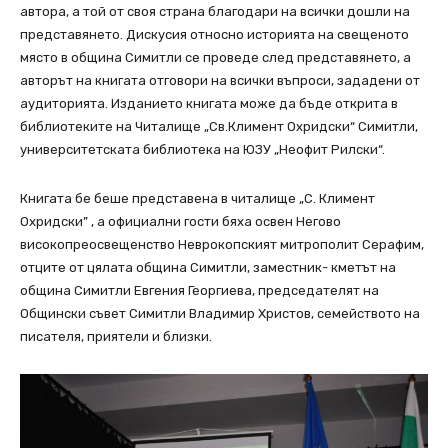
автора, а той от своя страна благодари на всички дошли на
представянето. Дискусия относно историята на свещеното
място в община Симитли се проведе след представянето, а
авторът на книгата отговори на всички въпроси, зададени от
аудиторията. Изданието книгата може да бъде открита в
библиотеките на Читалище „Св.Климент Охридски“ Симитли,
университетската библиотека на ЮЗУ „Неофит Рилски“.
Книгата бе беше представена в читалище „С. Климент
Охридски” , а официални гости бяха освен Негово
високопреосвещенство Неврокопският митрополит Серафим,
отците от цялата община Симитли, заместник- кметът на
община Симитли Евгения Георгиева, председателят на
Общински съвет Симитли Владимир Христов, семейството на
писателя, приятели и близки.