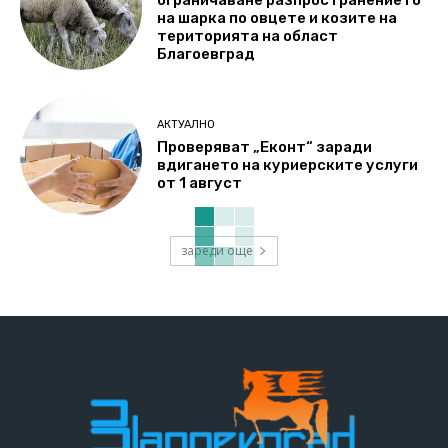
ограничаване разпространението
на шарка по овцете и козите на
територията на област
Благоевград
АКТУАЛНО
Проверяват „Еконт“ заради
вдигането на куриерските услуги
от 1 август
зареди още