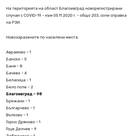
На територията на област Благоевград новорегистрирани
случаи с COVID-19 – към 05.11.2020 г. – общо 203, сочи справка
на РЗИ.
Новозаразените по населени места:
Аврамово – 1
Банско – 5
Баня – 8
Бачево – 4
Беласица – 1
Бело поле – 2
Благоевград – 98
Брежани – 1
Българчево – 1
Вълково – 1
Горно Дряново – 1
Гоце Делчев – 9
Добринище – 1