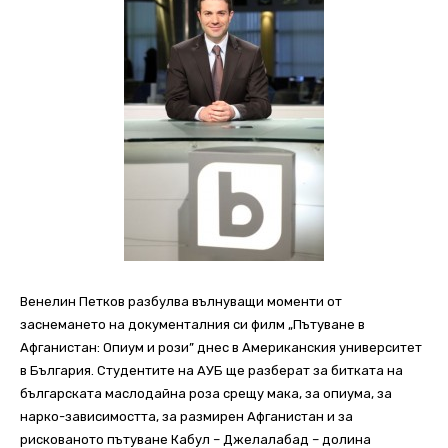
Венелин Петков разбулва вълнуващи моменти от
заснемането на документалния си филм „Пътуване в
Афганистан: Опиум и рози” днес в Американския университет
в България. Студентите на АУБ ще разберат за битката на
българската маслодайна роза срещу мака, за опиума, за
нарко-зависимостта, за размирен Афганистан и за
рискованото пътуване Кабул – Джелалабад – долина