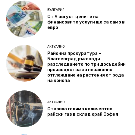
БЪЛГАРИЯ
От 9 август цените на
финансовите услуги ще са само в
евро
АКТУАЛНО
Районна прокуратура –
Благоевград ръководи
разследването по три досъдебни
производства за незаконно
отглеждане на растения от рода
на конопа
АКТУАЛНО
Откриха голямо количество
райски газ в склад край София