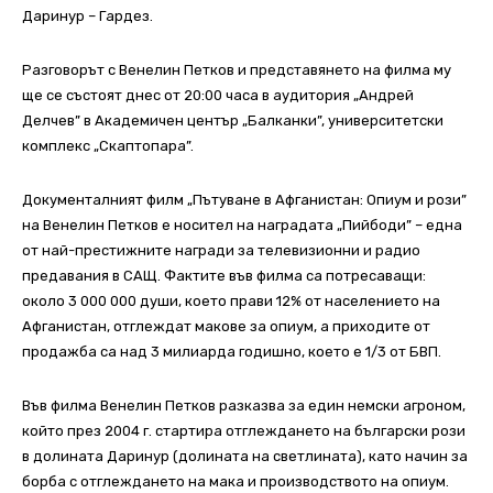
Даринур – Гардез.
Разговорът с Венелин Петков и представянето на филма му
ще се състоят днес от 20:00 часа в аудитория „Андрей
Делчев” в Академичен център „Балканки”, университетски
комплекс „Скаптопара”.
Документалният филм „Пътуване в Афганистан: Опиум и рози”
на Венелин Петков е носител на наградата „Пийбоди” – една
от най-престижните награди за телевизионни и радио
предавания в САЩ. Фактите във филма са потресаващи:
около 3 000 000 души, което прави 12% от населението на
Афганистан, отглеждат макове за опиум, а приходите от
продажба са над 3 милиарда годишно, което е 1/3 от БВП.
Във филма Венелин Петков разказва за един немски агроном,
който през 2004 г. стартира отглеждането на български рози
в долината Даринур (долината на светлината), като начин за
борба с отглеждането на мака и производството на опиум.