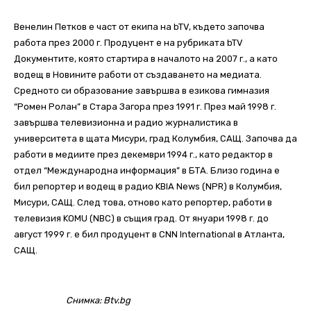
Венелин Петков е част от екипа на bTV, където започва
работа през 2000 г. Продуцент е на рубриката bTV
Документите, която стартира в началото на 2007 г., а като
водещ в Новините работи от създаването на медиата.
Средното си образование завършва в езикова гимназия
“Ромен Ролан” в Стара Загора през 1991 г. През май 1998 г.
завършва телевизионна и радио журналистика в
университета в щата Мисури, град Колумбия, САЩ. Започва да
работи в медиите през декември 1994 г., като редактор в
отдел “Международна информация” в БТА. Близо година е
бил репортер и водещ в радио KBIA News (NPR) в Колумбия,
Мисури, САЩ. След това, отново като репортер, работи в
телевизия KOMU (NBC) в същия град. От януари 1998 г. до
август 1999 г. е бил продуцент в CNN International в Атланта,
САЩ.
Снимка: Btv.bg