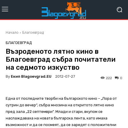
Начало
Благоевград
БЛАГОЕВГРАД
Възроденото лятно кино в
Благоевград събра почитатели
на седмото изкуство
By
Екип Blagoevgrad.EU
2012-07-27
222
0
Една от последните творби на българското кино – „Лора от
сутрин до вечер“, събра мнозина на откритото лятно кино
пред зала „22 септември“. Млади и стари, вкупом се
наслаждаваха на новата българска лента, като имаха
възможност и да се посмеят, да се заредят с положителни