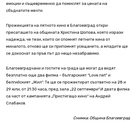
емоции и същевременно да помислят за цената на
сбъднатите мечти.
Прожекцията на лятното кино в Благоевград откри
пресаташето на общината Христина Шопова, която изрази
надежда, че тези, които си спомнят летните кина от
миналото, отново ще си припомнят усещането, а младите ще
се докоснат за пръв път до нещо незабравимо.
Благоевградчани и гостите на града ще могат да видят
безплатно още два филма – българският “Love.net” и
белгийският „Жил“. Те ще се прожектират съответно на 28 и
29 юли, от 21:30 часа, пред зала „22 септември“.И двата филма
са част от кампанията „Пристигащо кино“ на Андрей
Слабаков.
Снимка: Община Благоевград