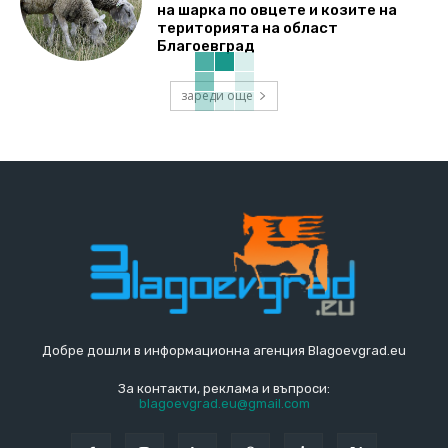
на шарка по овцете и козите на
територията на област
Благоевград
зареди още
Добре дошли в информационна агенция Blagoevgrad.eu
За контакти, реклама и въпроси:
blagoevgrad.eu@gmail.com