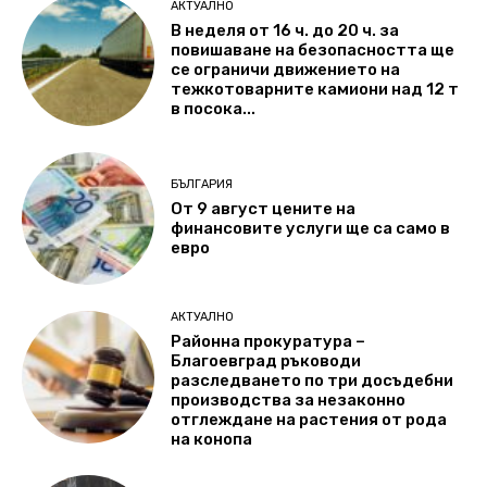
АКТУАЛНО
В неделя от 16 ч. до 20 ч. за
повишаване на безопасността ще
се ограничи движението на
тежкотоварните камиони над 12 т
в посока...
БЪЛГАРИЯ
От 9 август цените на
финансовите услуги ще са само в
евро
АКТУАЛНО
Районна прокуратура –
Благоевград ръководи
разследването по три досъдебни
производства за незаконно
отглеждане на растения от рода
на конопа