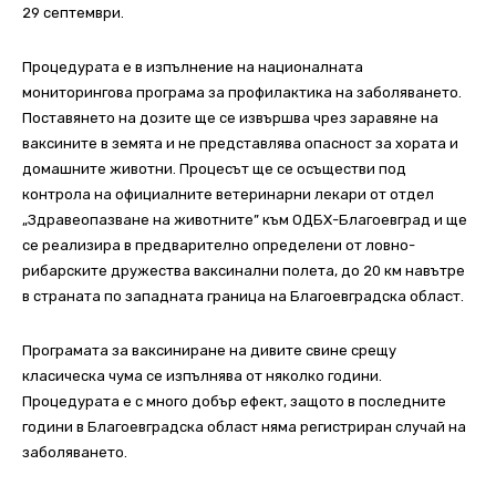
29 септември.
Процедурата е в изпълнение на националната
мониторингова програма за профилактика на заболяването.
Поставянето на дозите ще се извършва чрез заравяне на
ваксините в земята и не представлява опасност за хората и
домашните животни. Процесът ще се осъществи под
контрола на официалните ветеринарни лекари от отдел
„Здравеопазване на животните” към ОДБХ-Благоевград и ще
се реализира в предварително определени от ловно-
рибарските дружества ваксинални полета, до 20 км навътре
в страната по западната граница на Благоевградска област.
Програмата за ваксиниране на дивите свине срещу
класическа чума се изпълнява от няколко години.
Процедурата е с много добър ефект, защото в последните
години в Благоевградска област няма регистриран случай на
заболяването.