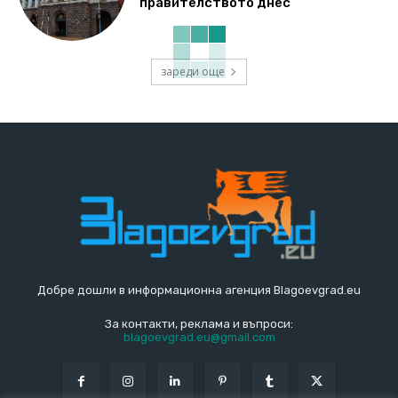
правителството днес
зареди още
Добре дошли в информационна агенция Blagoevgrad.eu
За контакти, реклама и въпроси:
blagoevgrad.eu@gmail.com