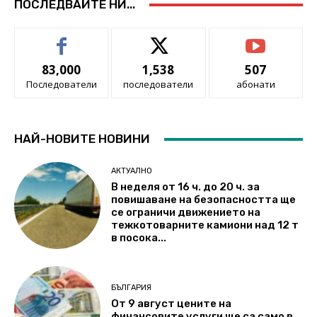
ПОСЛЕДВАЙТЕ НИ...
83,000
1,538
507
Последователи
последователи
абонати
НАЙ-НОВИТЕ НОВИНИ
АКТУАЛНО
В неделя от 16 ч. до 20 ч. за
повишаване на безопасността ще
се ограничи движението на
тежкотоварните камиони над 12 т
в посока...
БЪЛГАРИЯ
От 9 август цените на
финансовите услуги ще са само в