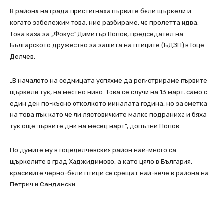
В района на града пристигнаха първите бели щъркели и
когато забележим това, ние разбираме, че пролетта идва.
Това каза за „Фокус“ Димитър Попов, председател на
Българското дружество за защита на птиците (БДЗП) в Гоце
Делчев.
„В началото на седмицата успяхме да регистрираме първите
щъркели тук, на местно ниво. Това се случи на 13 март, само с
един ден по-късно отколкото миналата година, но за сметка
на това пък като че ли лястовичките малко подраниха и бяха
тук още първите дни на месец март“, допълни Попов.
По думите му в гоцеделчевския район най-много са
щъркелите в град Хаджидимово, а като цяло в България,
красивите черно-бели птици се срещат най-вече в района на
Петрич и Сандански.