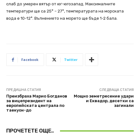
слаб до умерен вятър от юг-югозапад. Максималните
температури ще са 25° – 27°, температурата на морската
вода е 10-12°. Вълнението на морето ще бъде 1-2 бала.
Facebook
Twitter
ПРЕДИШНА СТАТИЯ
СЛЕДВАЩА СТАТИЯ
Преизбраха Марио Богданов
Мощно земетресение удари
за вицепрезидент на
и Еквадор, десетки са
европейската централа по
загинали
таекуон-до
ПРОЧЕТЕТЕ ОЩЕ..