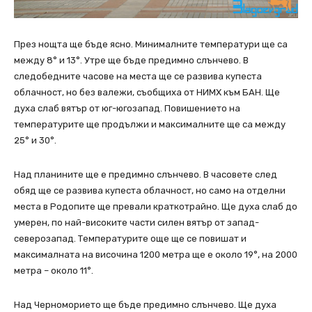
През нощта ще бъде ясно. Минималните температури ще са
между 8° и 13°. Утре ще бъде предимно слънчево. В
следобедните часове на места ще се развива купеста
облачност, но без валежи, съобщиха от НИМХ към БАН. Ще
духа слаб вятър от юг-югозапад. Повишението на
температурите ще продължи и максималните ще са между
25° и 30°.
Над планините ще е предимно слънчево. В часовете след
обяд ще се развива купеста облачност, но само на отделни
места в Родопите ще превали краткотрайно. Ще духа слаб до
умерен, по най-високите части силен вятър от запад-
северозапад. Температурите още ще се повишат и
максималната на височина 1200 метра ще е около 19°, на 2000
метра – около 11°.
Над Черноморието ще бъде предимно слънчево. Ще духа