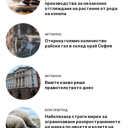
производства за незаконно
отглеждане на растения от рода
на конопа
АКТУАЛНО
Откриха голямо количество
райски газ в склад край София
АКТУАЛНО
Вижте какво реши
правителството днес
БЛАГОЕВГРАД
Набелязаха строги мерки за
ограничаване разпространението
на шарка по овцете и козите на