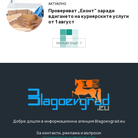
АКТУАЛНО
Проверяват „Еконт“ заради
вдигането на куриерските услуги
от 1 август
зареди още
Добре дошли в информационна агенция Blagoevgrad.eu
За контакти, реклама и въпроси:
blagoevgrad.eu@gmail.com