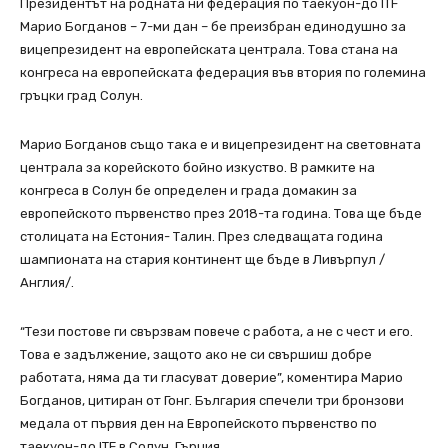
Президентът на родната ни федерация по таекуон-до ITF
Mарио Богданов – 7-ми дан – бе преизбран единодушно за
вицепрезидент на европейската централа. Това стана на
конгреса на европейската федерация във втория по големина
гръцки град Солун.
Марио Богданов също така е и вицепрезидент на световната
централа за корейското бойно изкуство. В рамките на
конгреса в Солун бе определен и града домакин за
европейското първенство през 2018-та година. Това ще бъде
столицата на Естония- Талин. През следващата година
шампионата на стария континент ще бъде в Ливърпул /
Англия/.
“Тези постове ги свързвам повече с работа, а не с чест и его.
Това е задължение, защото ако не си свършиш добре
работата, няма да ти гласуват доверие”, коментира Марио
Богданов, цитиран от Гонг. България спечели три бронзови
медала от първия ден на Европейското първенство по
таекуон-до ITF в Солун, Гърция.