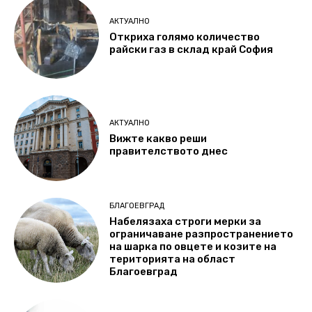
АКТУАЛНО
Откриха голямо количество
райски газ в склад край София
АКТУАЛНО
Вижте какво реши
правителството днес
БЛАГОЕВГРАД
Набелязаха строги мерки за
ограничаване разпространението
на шарка по овцете и козите на
територията на област
Благоевград