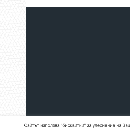
Сайтът използва "бисквитки" за улеснение на Ваш
© Blagoevgrad.EU 2010 - 2026
Общи условия
|