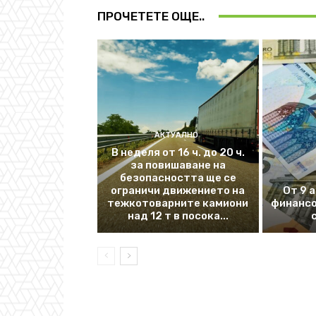
ПРОЧЕТЕТЕ ОЩЕ..
АКТУАЛНО
В неделя от 16 ч. до 20 ч.
за повишаване на
безопасността ще се
ограничи движението на
От 9 
тежкотоварните камиони
финансо
над 12 т в посока...