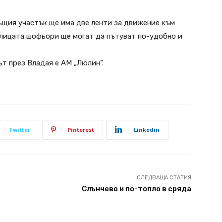
 същия участък ще има две ленти за движение към
олицата шофьори ще могат да пътуват по-удобно и
т през Владая е АМ „Люлин“.
Twitter
Pinterest
Linkedin
СЛЕДВАЩА СТАТИЯ
Слънчево и по-топло в сряда