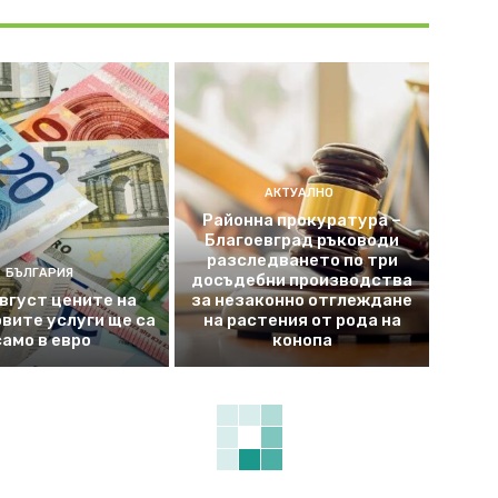
АКТУАЛНО
Районна прокуратура –
Благоевград ръководи
разследването по три
БЪЛГАРИЯ
досъдебни производства
август цените на
за незаконно отглеждане
вите услуги ще са
на растения от рода на
само в евро
конопа