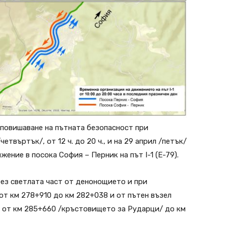
 повишаване на пътната безопасност при
етвъртък/, от 12 ч. до 20 ч., и на 29 април /петък/
ижение в посока София – Перник на път I-1 (Е-79).
ез светлата част от денонощието и при
от км 278+910 до км 282+038 и от пътен възел
– от км 285+660 /кръстовището за Рударци/ до км