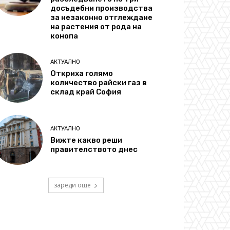
досъдебни производства
за незаконно отглеждане
на растения от рода на
конопа
АКТУАЛНО
Откриха голямо
количество райски газ в
склад край София
АКТУАЛНО
Вижте какво реши
правителството днес
зареди още