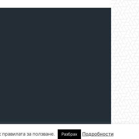
с правилата за ползване.
Подробности
Разбрах
нтакти
За реклама
СПРАВОЧНИК
СЪБИТИЯ