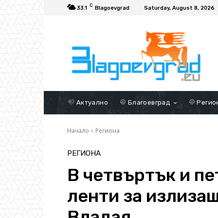
C
33.1
Blagoevgrad
Saturday, August 8, 2026
Актуално
Благоевград
Регио
Начало
Региона
РЕГИОНА
В четвъртък и пе
ленти за излиза
Владая