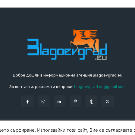
Добре дошли в информационна агенция Blagoevgrad.eu
За контакти, реклама и въпроси:
blagoevgrad.eu@gmail.com
ето сърфиране. Използвайки този сайт, Вие се съгласявате 
За ко