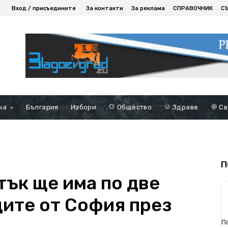
Вход / присъедините
За контакти
За реклама
СПРАВОЧНИК
С
на
България
Избори
Общество
Здраве
Св
П
тък ще има по две
щите от София през
П