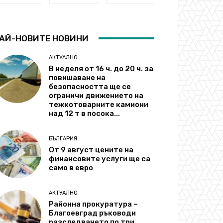
АЙ-НОВИТЕ НОВИНИ
АКТУАЛНО
В неделя от 16 ч. до 20 ч. за
повишаване на
безопасността ще се
ограничи движението на
тежкотоварните камиони
над 12 т в посока...
БЪЛГАРИЯ
От 9 август цените на
финансовите услуги ще са
само в евро
АКТУАЛНО
Районна прокуратура –
Благоевград ръководи
разследването по три