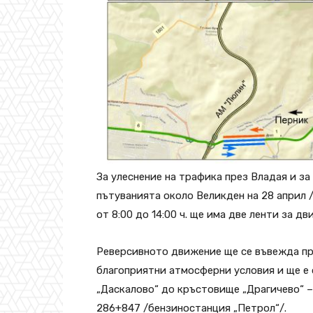
За улеснение на трафика през Владая и за
пътуванията около Великден на 28 април /ч
от 8:00 до 14:00 ч. ще има две ленти за дв
Реверсивното движение ще се въвежда пр
благоприятни атмосферни условия и ще е 
„Даскалово“ до кръстовище „Драгичево“ 
286+847 /бензиностанция „Петрол“/.