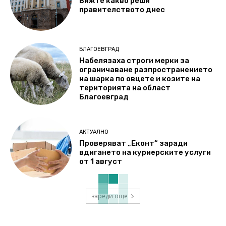
Вижте какво реши
правителството днес
БЛАГОЕВГРАД
Набелязаха строги мерки за
ограничаване разпространението
на шарка по овцете и козите на
територията на област
Благоевград
АКТУАЛНО
Проверяват „Еконт“ заради
вдигането на куриерските услуги
от 1 август
зареди още