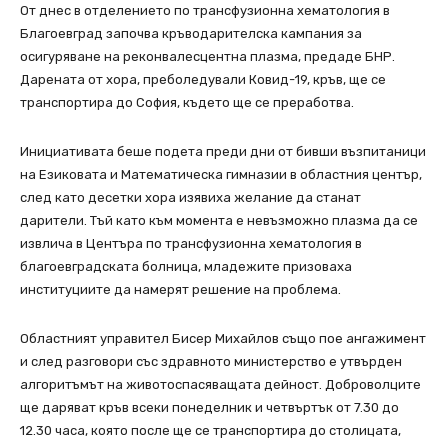
От днес в отделението по трансфузионна хематология в
Благоевград започва кръводарителска кампания за
осигуряване на реконвалесцентна плазма, предаде БНР.
Дарената от хора, преболедували Ковид-19, кръв, ще се
транспортира до София, където ще се преработва.
Инициативата беше подета преди дни от бивши възпитаници
на Езиковата и Математическа гимназии в областния център,
след като десетки хора изявиха желание да станат
дарители. Тъй като към момента е невъзможно плазма да се
извлича в Центъра по трансфузионна хематология в
благоевградската болница, младежите призоваха
институциите да намерят решение на проблема.
Областният управител Бисер Михайлов също пое ангажимент
и след разговори със здравното министерство е утвърден
алгоритъмът на животоспасяващата дейност. Доброволците
ще даряват кръв всеки понеделник и четвъртък от 7.30 до
12.30 часа, която после ще се транспортира до столицата,