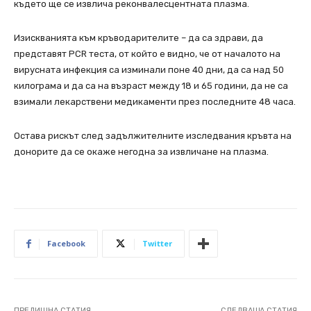
където ще се извлича реконвалесцентната плазма.
Изискванията към кръводарителите – да са здрави, да
представят PCR теста, от който е видно, че от началото на
вирусната инфекция са изминали поне 40 дни, да са над 50
килограма и да са на възраст между 18 и 65 години, да не са
взимали лекарствени медикаменти през последните 48 часа.
Остава рискът след задължителните изследвания кръвта на
донорите да се окаже негодна за извличане на плазма.
Facebook
Twitter
ПРЕДИШНА СТАТИЯ
СЛЕДВАЩА СТАТИЯ