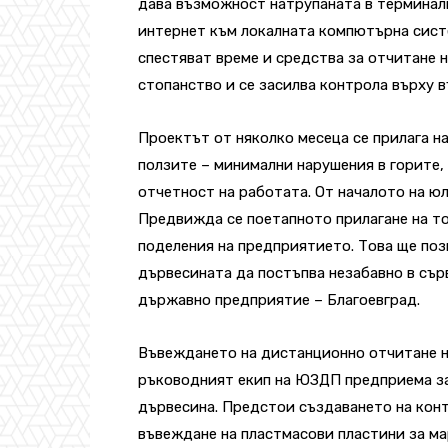
дава възможност натрупаната в терминал
интернет към локалната компютърна систе
спестяват време и средства за отчитане 
стопанство и се засилва контрола върху 
Проектът от няколко месеца се прилага на
ползите – минимални нарушения в горите,
отчетност на работата. От началото на ю
Предвижда се поетапното прилагане на то
поделения на предприятието. Това ще по
дървесината да постъпва незабавно в съ
държавно предприятие – Благоевград.
Въвеждането на дистанционно отчитане на
ръководният екип на ЮЗДП предприема за 
дървесина. Предстои създаването на кон
въвеждане на пластмасови пластини за ма