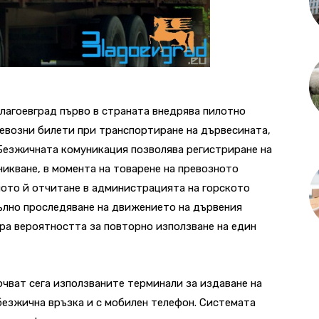
агоевград първо в страната внедрява пилотно
евозни билети при транспортиране на дървесината,
Безжичната комуникация позволява регистриране на
икване, в момента на товарене на превозното
ното й отчитане в администрацията на горското
пълно проследяване на движението на дървения
ира вероятността за повторно използване на един
чват сега използваните терминали за издаване на
безжична връзка и с мобилен телефон. Системата