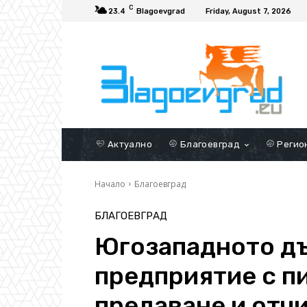
C
23.4
Blagoevgrad
Friday, August 7, 2026
Актуално
Благоевград
Регио
Начало
Благоевград
БЛАГОЕВГРАД
Югозападното д
предприятие с п
предаване и отч