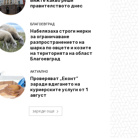
Вижте какво реши
правителството днес
БЛАГОЕВГРАД
Набелязаха строги мерки
за ограничаване
разпространението на
шарка по овцете и козите
на територията на област
Благоевград
АКТУАЛНО
Проверяват „Еконт“
заради вдигането на
куриерските услуги от 1
август
зареди още