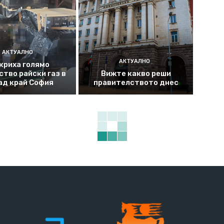
АКТУАЛНО
АКТУАЛНО
криха голямо
ство райски газ в
Вижте какво реши
ад край София
правителството днес