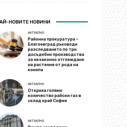
АЙ-НОВИТЕ НОВИНИ
АКТУАЛНО
Районна прокуратура –
Благоевград ръководи
разследването по три
досъдебни производства
за незаконно отглеждане
на растения от рода на
конопа
АКТУАЛНО
Откриха голямо
количество райски газ в
склад край София
АКТУАЛНО