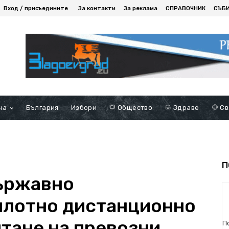
Вход / присъедините
За контакти
За реклама
СПРАВОЧНИК
СЪБ
на
България
Избори
Общество
Здраве
Св
П
ържавно
илотно дистанционно
итане на превозни
П