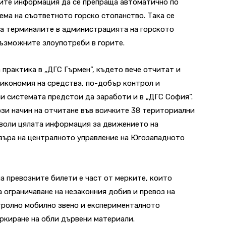
ите информация да се препраща автоматично по
ма на съответното горско стопанство. Така се
на терминалите в администрацията на горското
възможните злоупотреби в горите.
 практика в „ДГС Гърмен”, където вече отчитат и
 икономия на средства, по-добър контрол и
ли системата предстои да заработи и в „ДГС София”.
зи начин на отчитане във всичките 38 териториални
зволи цялата информация за движението на
рвъра на централното управление на Югозападното
 превозните билети е част от мерките, които
ограничаване на незаконния добив и превоз на
тролно мобилно звено и експерименталното
ркиране на обли дървени материали.