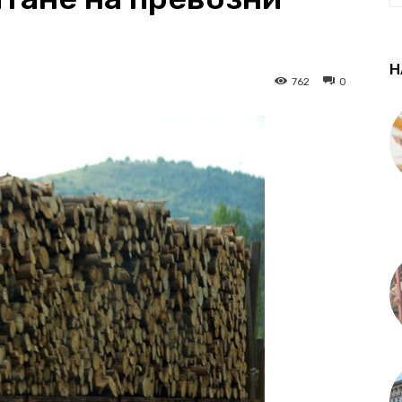
Н
762
0