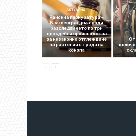
АКТУАЛНО
Районна прокуратура –
Благоевград ръководи
разследването по три
досъдебни производства
за незаконно отглеждане
От
на растения от рода на
количе
конопа
скл