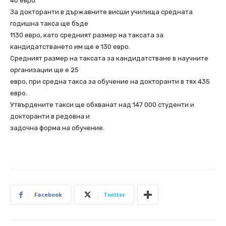
40 евро.
За докторанти в държавните висши училища средната
годишна такса ще бъде
1130 евро, като средният размер на таксата за
кандидатстването им ще е 130 евро.
Средният размер на таксата за кандидатстване в научните
организации ще е 25
евро, при средна такса за обучение на докторанти в тях 435
евро.
Утвърдените такси ще обхванат над 147 000 студенти и
докторанти в редовна и
задочна форма на обучение.
Facebook
Twitter