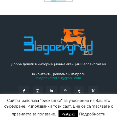
Добре дошли в информационна агенция Blagoevgrad.eu
За контакти, реклама и въпроси:
blagoevgrad.eu@gmail.com
Сайтът използва "бисквитки" за улеснение на Вашето
сърфиране. Използвайки този сайт, Вие се съгласявате с
© Blagoevgrad.EU 2010 - 2026
Общи условия
|
правилата за ползване.
Подробности
Разбрах