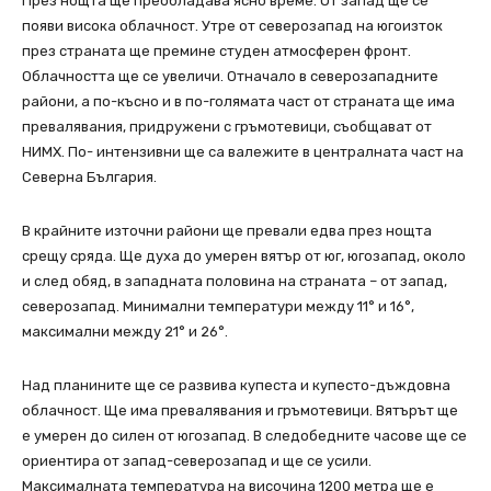
През нощта ще преобладава ясно време. От запад ще се
появи висока облачност. Утре от северозапад на югоизток
през страната ще премине студен атмосферен фронт.
Облачността ще се увеличи. Отначало в северозападните
райони, а по-късно и в по-голямата част от страната ще има
превалявания, придружени с гръмотевици, съобщават от
НИМХ. По- интензивни ще са валежите в централната част на
Северна България.
В крайните източни райони ще превали едва през нощта
срещу сряда. Ще духа до умерен вятър от юг, югозапад, около
и след обяд, в западната половина на страната – от запад,
северозапад. Минимални температури между 11° и 16°,
максимални между 21° и 26°.
Над планините ще се развива купеста и купесто-дъждовна
облачност. Ще има превалявания и гръмотевици. Вятърът ще
е умерен до силен от югозапад. В следобедните часове ще се
ориентира от запад-северозапад и ще се усили.
Максималната температура на височина 1200 метра ще е