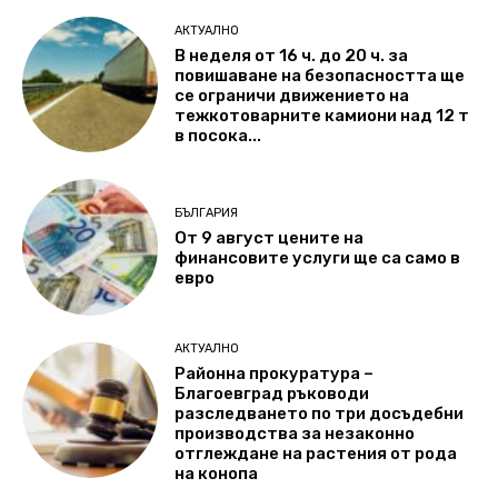
АКТУАЛНО
В неделя от 16 ч. до 20 ч. за
повишаване на безопасността ще
се ограничи движението на
тежкотоварните камиони над 12 т
в посока...
БЪЛГАРИЯ
От 9 август цените на
финансовите услуги ще са само в
евро
АКТУАЛНО
Районна прокуратура –
Благоевград ръководи
разследването по три досъдебни
производства за незаконно
отглеждане на растения от рода
на конопа