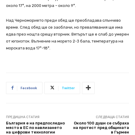
около 17°, на 2000 метра – около 9°.
Над Черноморието преди обяд ще преобладава слънчево
време. След обяд ще се заоблачи, но превалявания ще има
едва през нощта срещу вторник. Вятърът ще е слаб до умерен
от югоизток. Вълнение на морето 2-3 бала, температура на
морската вода 17°-18°.
Facebook
Twitter
ПРЕДИШНА СТАТИЯ
СЛЕДВАЩА СТАТИЯ
България е на предпоследно
Около 100 души се събраха
място в ЕС по навлизането
на протест пред общината
на цифрови технологии
в Гърмен