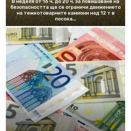
В неделя от 16 ч. до 20 ч. за повишаване на
безопасността ще се ограничи движението
на тежкотоварните камиони над 12 т в
посока...