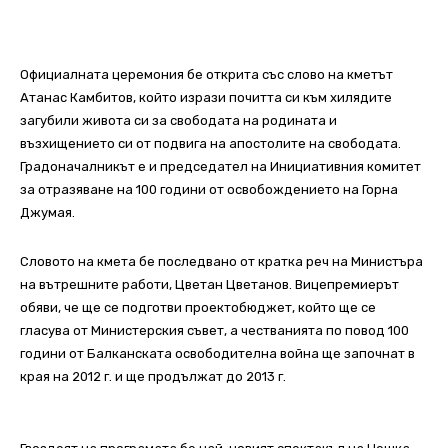
Официалната церемония бе открита със слово на кметът
Атанас Камбитов, който изрази почитта си към хилядите
загубили живота си за свободата на родината и
възхищението си от подвига на апостолите на свободата.
Градоначалникът е и председател на Инициативния комитет
за отразяване на 100 години от освобождението на Горна
Джумая.
Словото на кмета бе последвано от кратка реч на Министъра
на вътрешните работи, Цветан Цветанов. Вицепремиерът
обяви, че ще се подготви проектобюджет, който ще се
гласува от Министерския съвет, а честванията по повод 100
години от Балканската освободителна война ще започнат в
края на 2012 г. и ще продължат до 2013 г.