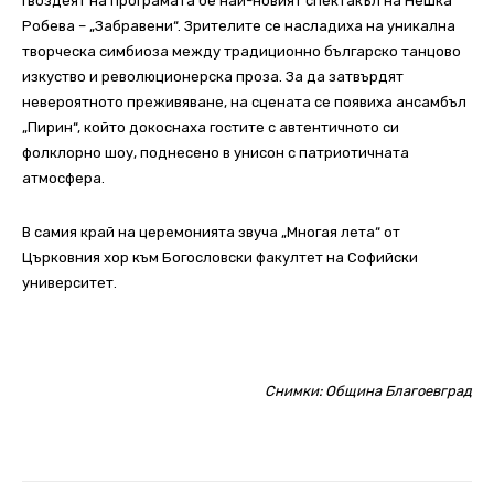
Гвоздеят на програмата бе най-новият спектакъл на Нешка
Робева – „Забравени“. Зрителите се насладиха на уникална
творческа симбиоза между традиционно българско танцово
изкуство и революционерска проза.
За да затвърдят
невероятното преживяване, на сцената се появиха ансамбъл
„Пирин“, който докоснаха гостите с автентичното си
фолклорно шоу, поднесено в унисон с патриотичната
атмосфера.
В самия край на церемонията звуча „Многая лета“ от
Църковния хор към Богословски факултет на Софийски
университет.
Снимки: Община Благоевград