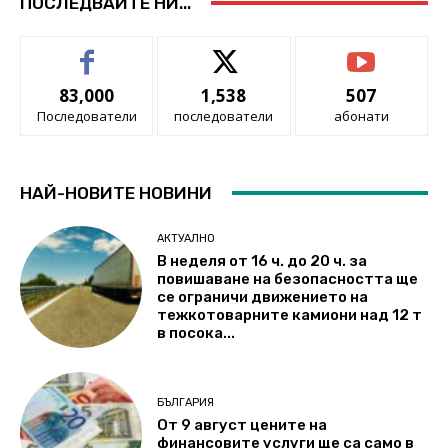
ПОСЛЕДВАЙТЕ НИ...
83,000
1,538
507
Последователи
последователи
абонати
НАЙ-НОВИТЕ НОВИНИ
АКТУАЛНО
В неделя от 16 ч. до 20 ч. за
повишаване на безопасността ще
се ограничи движението на
тежкотоварните камиони над 12 т
в посока...
БЪЛГАРИЯ
От 9 август цените на
финансовите услуги ще са само в