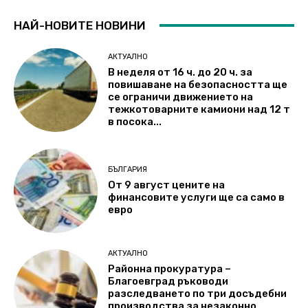
НАЙ-НОВИТЕ НОВИНИ
АКТУАЛНО
В неделя от 16 ч. до 20 ч. за
повишаване на безопасността ще
се ограничи движението на
тежкотоварните камиони над 12 т
в посока...
БЪЛГАРИЯ
От 9 август цените на
финансовите услуги ще са само в
евро
АКТУАЛНО
Районна прокуратура –
Благоевград ръководи
разследването по три досъдебни
производства за незаконно