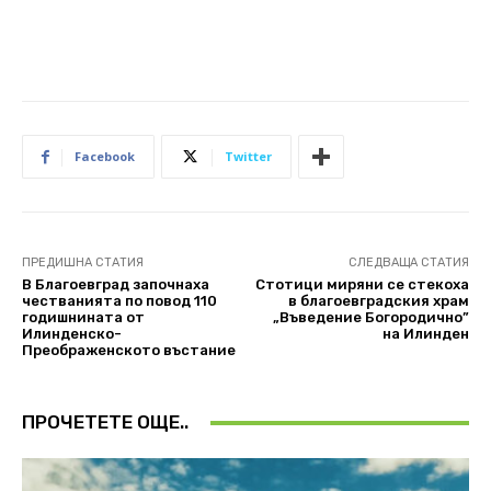
Facebook
Twitter
ПРЕДИШНА СТАТИЯ
СЛЕДВАЩА СТАТИЯ
В Благоевград започнаха
Стотици миряни се стекоха
честванията по повод 110
в благоевградския храм
годишнината от
„Въведение Богородично”
Илинденско-
на Илинден
Преображенското въстание
ПРОЧЕТЕТЕ ОЩЕ..