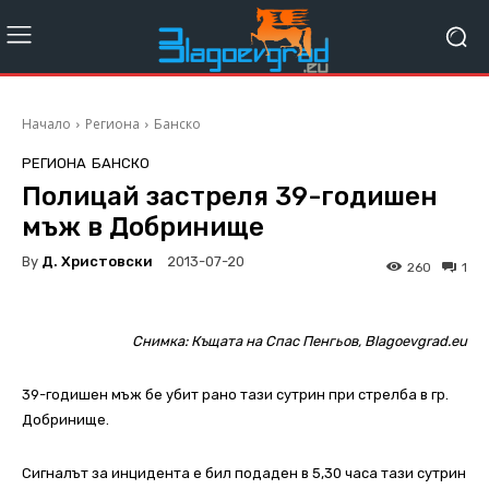
Начало
Региона
Банско
РЕГИОНА
БАНСКО
Полицай застреля 39-годишен
мъж в Добринище
By
Д. Христовски
2013-07-20
260
1
Снимка: Къщата на Спас Пенгьов, Blagoevgrad.eu
39-годишен мъж бе убит рано тази сутрин при стрелба в гр.
Добринище.
Сигналът за инцидента е бил подаден в 5,30 часа тази сутрин