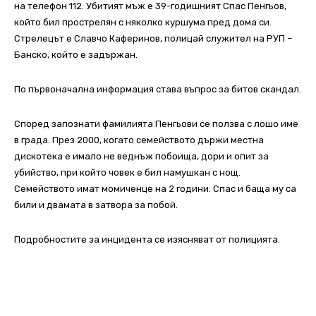
на телефон 112. Убитият мъж е 39-годишният Спас Пенгьов,
който бил прострелян с няколко куршума пред дома си.
Стрелецът е Славчо Каферинов, полицай служител на РУП –
Банско, който е задържан.
По първоначална информация става въпрос за битов скандал.
Според запознати фамилията Пенгьови се ползва с лошо име
в града. През 2000, когато семейството държи местна
дискотека е имало не веднъж побоища, дори и опит за
убийство, при който човек е бил намушкан с нощ.
Семейството имат момиченце на 2 години. Спас и баща му са
били и двамата в затвора за побой.
Подробностите за инцидента се изясняват от полицията.