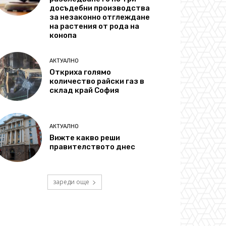
досъдебни производства
за незаконно отглеждане
на растения от рода на
конопа
АКТУАЛНО
Откриха голямо
количество райски газ в
склад край София
АКТУАЛНО
Вижте какво реши
правителството днес
зареди още