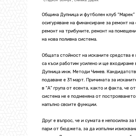
Община Дупница и футболен клуб “Марек” 
осигуряване на финансиране за ремонт на 
ремонт на трибуните, ремонт на помещен
на нова поливна система.
Общата стойност на исканите средства е в
са къси работим усилено и ще входираме 
Дупница инж. Методи Чимев.
Кандидатства
подаване е 31 март. Причината за искани
в “А” група от есента, както и факта, че 
система не е подменяна от построяването 
напълно своите функции.
Друг е въпрос, че и сумата е непосилна з
пари от бюджета, за да изпълни изискван