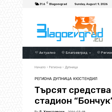
C
31.6
Blagoevgrad
Sunday, August 9, 2026
Актуално
Благоевград
Регио
Начало
Региона
Дупница
РЕГИОНА
ДУПНИЦА
КЮСТЕНДИЛ
Търсят средства
стадион “Бончук
By
Д. Христовски
2014-03-18