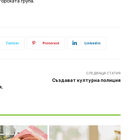
торската група.
Twitter
Pinterest
Linkedin
СЛЕДВАЩА СТАТИЯ
Създават културна полиция
я,