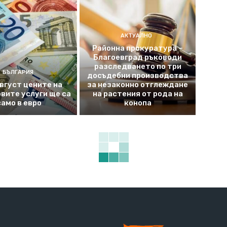
АКТУАЛНО
Районна прокуратура –
Благоевград ръководи
разследването по три
БЪЛГАРИЯ
досъдебни производства
август цените на
за незаконно отглеждане
вите услуги ще са
на растения от рода на
само в евро
конопа