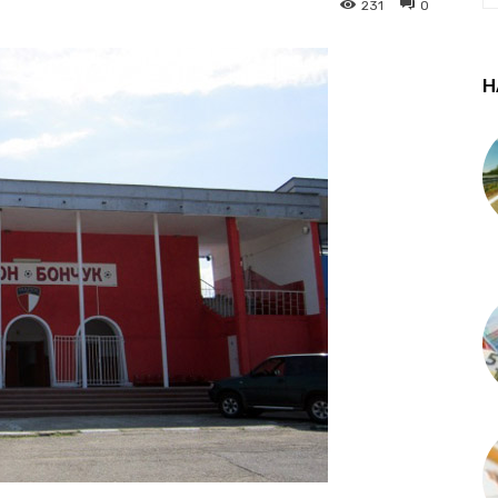
231
0
Н