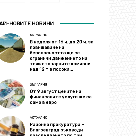
АЙ-НОВИТЕ НОВИНИ
АКТУАЛНО
В неделя от 16 ч. до 20 ч. за
повишаване на
безопасността ще се
ограничи движението на
тежкотоварните камиони
над 12 т в посока...
БЪЛГАРИЯ
От 9 август цените на
финансовите услуги ще са
само в евро
АКТУАЛНО
Районна прокуратура –
Благоевград ръководи
разследването по три