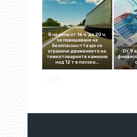
АКТУАЛНО
В неделя от 16 ч. до 20 ч.
за повишаване на
безопасността ще се
ограничи движението на
От 9 
тежкотоварните камиони
финансо
над 12 т в посока...