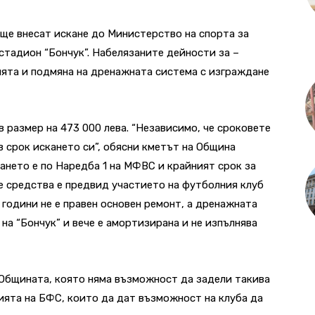
ще внесат искане до Министерство на спорта за
стадион “Бончук”. Набелязаните дейности за –
ията и подмяна на дренажната система с изграждане
 размер на 473 000 лева. “Независимо, че сроковете
в срок искането си”, обясни кметът на Община
нето е по Наредба 1 на МФВС и крайният срок за
те средства е предвид участието на футболния клуб
от години не е правен основен ремонт, а дренажната
на “Бончук” и вече е амортизирана и не изпълнява
а Общината, която няма възможност да задели такива
ията на БФС, които да дат възможност на клуба да