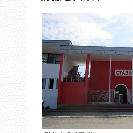
Стадион “Бончук”, Снимка: Дарик