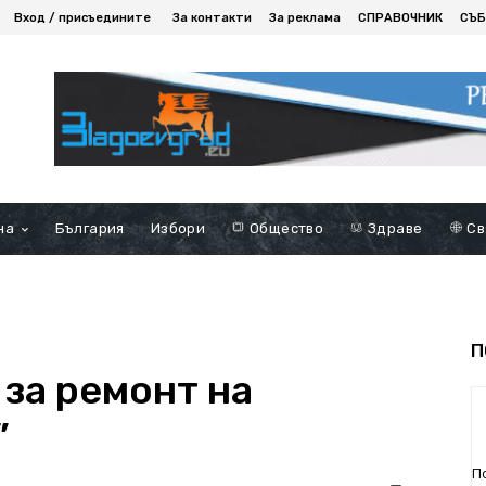
Вход / присъедините
За контакти
За реклама
СПРАВОЧНИК
СЪБ
на
България
Избори
Общество
Здраве
Св
П
 за ремонт на
”
П