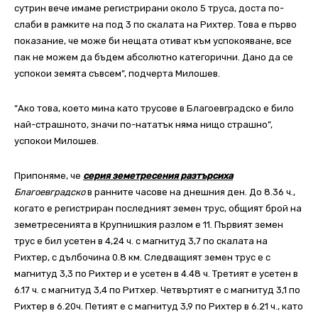
сутрин вече имаме регистрирани около 5 труса, доста по-
слаби в рамките на под 3 по скалата на Рихтер. Това е първо
показание, че може би нещата отиват към успокояване, все
пак не можем да бъдем абсолютно категорични. Дано да се
успокои земята съвсем”, подчерта Милошев.
“Ако това, което мина като трусове в Благоевградско е било
най-страшното, значи по-нататък няма нищо страшно”,
успокои Милошев.
Припоняме, че
серия земетресения разтърсиха
Благоевградско
в ранните часове на днешния ден. До 8.36 ч.,
когато е регистриран последният земен трус, общият брой на
земетресенията в Крупнишкия разлом е 11. Първият земен
трус е бил усетен в 4,24 ч. с магнитуд 3,7 по скалата на
Рихтер, с дълбочина 0.8 км. Следващият земен трус е с
магнитуд 3,3 по Рихтер и е усетен в 4.48 ч. Третият е усетен в
6.17 ч. с магнитуд 3,4 по Ритхер. Четвъртият е с магнитуд 3,1 по
Рихтер в 6.20ч. Петият е с магнитуд 3,9 по Рихтер в 6.21 ч., като