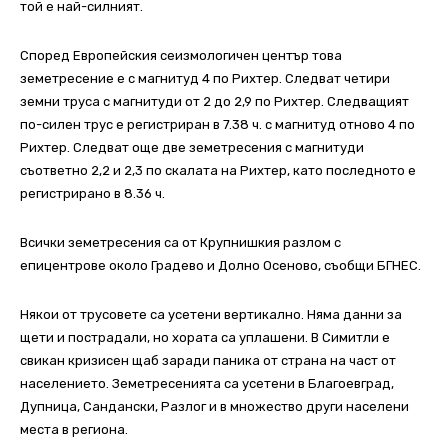
той е най-силният.
Според Европейския сеизмологичен център това
земетресение е с магнитуд 4 по Рихтер. Следват четири
земни труса с магнитуди от 2 до 2,9 по Рихтер. Следващият
по-силен трус е регистриран в 7.38 ч. с магнитуд отново 4 по
Рихтер. Следват още две земетресения с магнитуди
съответно 2,2 и 2,3 по скалата на Рихтер, като последното е
регистрирано в 8.36 ч.
Всички земетресения са от Крупнишкия разлом с
епицентрове около Градево и Долно Осеново, съобщи БГНЕС.
Някои от трусовете са усетени вертикално. Няма данни за
щети и пострадали, но хората са уплашени. В Симитли е
свикан кризисен щаб заради паника от страна на част от
населението. Земетресенията са усетени в Благоевград,
Дупница, Сандански, Разлог и в множество други населени
места в региона.