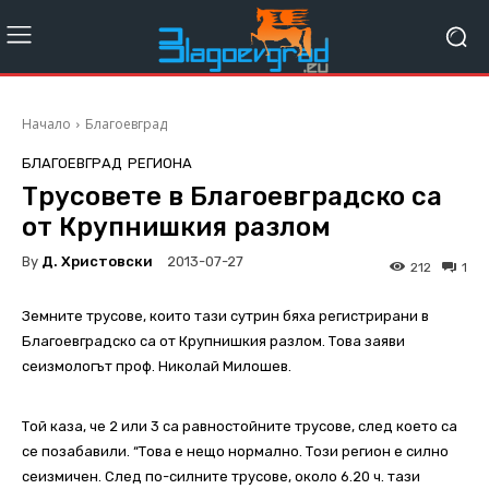
Начало
Благоевград
БЛАГОЕВГРАД
РЕГИОНА
Трусовете в Благоевградско са
от Крупнишкия разлом
By
Д. Христовски
2013-07-27
212
1
Земните трусове, които тази сутрин бяха регистрирани в
Благоевградско са от Крупнишкия разлом. Това заяви
сеизмологът проф. Николай Милошев.
Той каза, че 2 или 3 са равностойните трусове, след което са
се позабавили. “Това е нещо нормално. Този регион е силно
сеизмичен. След по-силните трусове, около 6.20 ч. тази