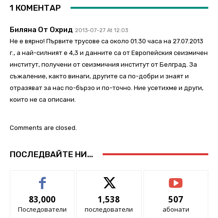
1 КОМЕНТАР
Биляна От Охрид
2013-07-27 At 12:03
Не е вярно! Първите трусове са около 01.30 часа на 27.07.2013
г., а най-силният е 4,3 и данните са от Европейския сеизмичен
институт, получени от сеизмичния институт от Белград. За
съжаление, както винаги, другите са по-добри и знаят и
отразяват за нас по-бързо и по-точно. Ние усетихме и други,
които не са описани.
Comments are closed.
ПОСЛЕДВАЙТЕ НИ...
83,000
1,538
507
Последователи
последователи
абонати