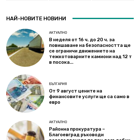
НАЙ-НОВИТЕ НОВИНИ
АКТУАЛНО
В неделя от 16 ч. до 20 ч. за
повишаване на безопасността ще
се ограничи движението на
тежкотоварните камиони над 12 т
в посока...
БЪЛГАРИЯ
От 9 август цените на
финансовите услуги ще са само в
евро
АКТУАЛНО
Районна прокуратура –
Благоевград ръководи