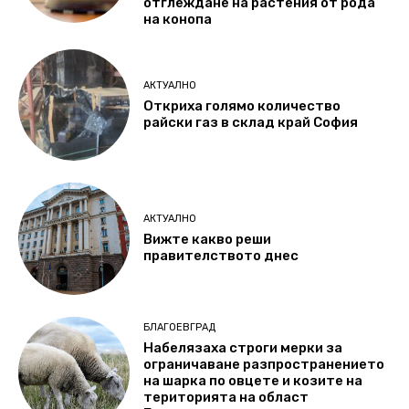
отглеждане на растения от рода
на конопа
АКТУАЛНО
Откриха голямо количество
райски газ в склад край София
АКТУАЛНО
Вижте какво реши
правителството днес
БЛАГОЕВГРАД
Набелязаха строги мерки за
ограничаване разпространението
на шарка по овцете и козите на
територията на област