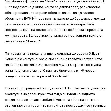
Мицубиши и фолксваген “Поло” влизат в града, слизайки от ГП
Е-79. Водачът на джипа, който се движи пред фолксвагена
обаче решава да направи обратен завой, за да излезе
обратно на Е-79. Минава плътно вдясно до бордюра, оглежда
се и започва забранената на това място маневра. Така
препречва пътя на фолксвагена, който се блъска в предната
му лява врата.
Вследствие на удара са пострадали трима от
пътниците в “Полото”.
Пътуващата на предната дясна седалка до водача З.Д. от
Банско е с контузно-разкъсна рана на главата. Пътуващата
на задната седалка 30-годишна М.С. от София е с контузна
рана на дясната скула. Същата е бременна в 4-5 месец,
предстои й консултация в АГО на МБАЛ.
Третият пострадал е 28-годишният П.П. от Ботевград, който е
с контузия на десен крак, той също пътувал на задната
седалка на лекия автомобил. В момента той е на рентген,
състоянието на травмите на тримата пострадали се уточнява