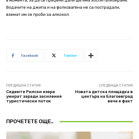
в момента, за да се прецени дали ще има хоспитализирани.
Водачите на джипа и на фолксвагена не са пострадали,
вземат им се проби за алкохол.
Facebook
Twitter
ПРЕДИШНА СТАТИЯ
СЛЕДВАЩА СТАТИЯ
Седемте Рилски езера
Новата детска площадка в
умират заради засиления
центъра на Благоевград
туристически поток
вече е факт
ПРОЧЕТЕТЕ ОЩЕ..