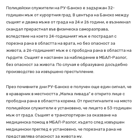
Полицейски служители на РУ-Банско е задържан 32-
годишен мъж от курортния град. В центъра на Банско между
същият и двама мъже oт града на 24 и 26 години, е възникнал
скандал прерастнал във физическа саморазправа,
вследствие на което 24-годишният мъж е пострадал с
порезна рана в областта на врата, но без опасност за
живота, а 26-годишният мъж е с прободна рана в областта на
гърдите. Същият е настанен за наблюдение в МБАЛ-Разлог,
без опасност за живота. По случая е образувано досъдебно
производство за извършено престъпление.
През почивните дни РУ-Банско е получен още един сигнал, че
в краварник в местността „Малка ливада” е открито лице с
прободна рана в областта корема. От пристигналите на място
полицейски служители е установено, че лицето е 53-годишен
мъж от града. Същият е транспортиран за оказване на
медицинска помощ в МБАЛ-Разлог, където след извършен
медицински преглед е установено, че порезната рана не
представлява опасност за живота му.