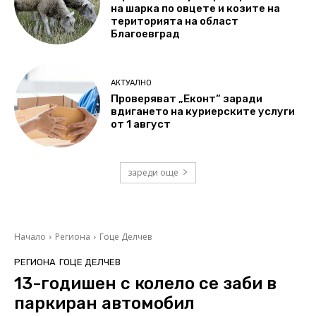
на шарка по овцете и козите на
територията на област
Благоевград
АКТУАЛНО
Проверяват „Еконт“ заради
вдигането на куриерските услуги
от 1 август
зареди още