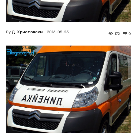
By
Д. Христовски
2016-05-25
172
0