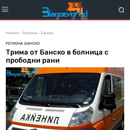
Начало
Региона
Банско
РЕГИОНА
БАНСКО
Трима oт Банско в болница с
прободни рани