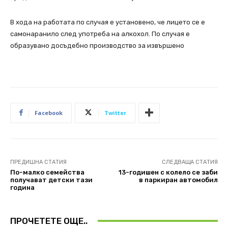
В хода на работата по случая е установено, че лицето се е
самонаранило след употреба на алкохол. По случая е
образувано досъдебно производство за извършено
Facebook
Twitter
ПРЕДИШНА СТАТИЯ
СЛЕДВАЩА СТАТИЯ
По-малко семейства
13-годишен с колело се заби
получават детски тази
в паркиран автомобил
година
ПРОЧЕТЕТЕ ОЩЕ..