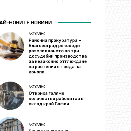
АЙ-НОВИТЕ НОВИНИ
АКТУАЛНО
Районна прокуратура –
Благоевград ръководи
разследването по три
досъдебни производства
за незаконно отглеждане
на растения от рода на
конопа
АКТУАЛНО
Откриха голямо
количество райски газ в
склад край София
АКТУАЛНО