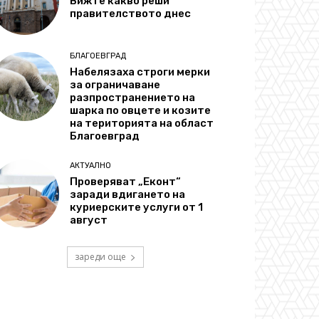
Вижте какво реши
правителството днес
БЛАГОЕВГРАД
Набелязаха строги мерки
за ограничаване
разпространението на
шарка по овцете и козите
на територията на област
Благоевград
АКТУАЛНО
Проверяват „Еконт“
заради вдигането на
куриерските услуги от 1
август
зареди още