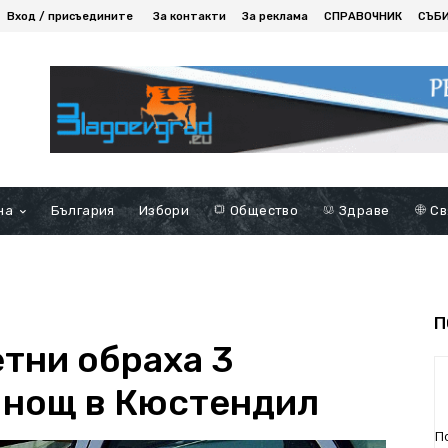
Вход / присъедините
За контакти
За реклама
СПРАВОЧНИК
СЪБ
на
България
Избори
Общество
Здраве
Св
П
тни обраха 3
а нощ в Кюстендил
П