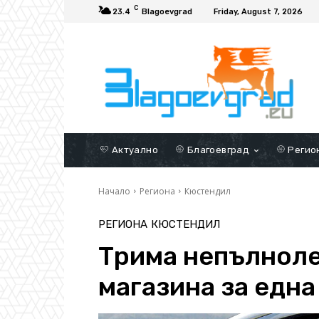
C
23.4
Blagoevgrad
Friday, August 7, 2026
Актуално
Благоевград
Регио
Начало
Региона
Кюстендил
РЕГИОНА
КЮСТЕНДИЛ
Трима непълноле
магазина за едн