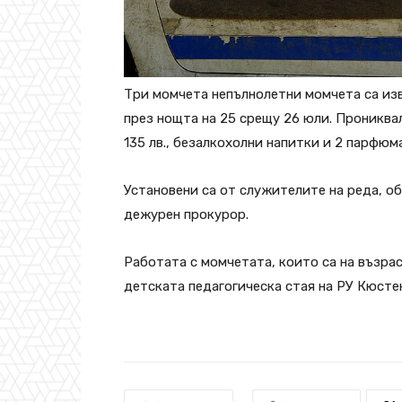
Три момчета непълнолетни момчета са из
през нощта на 25 срещу 26 юли. Прониква
135 лв., безалкохолни напитки и 2 парфюма
Установени са от служителите на реда, о
дежурен прокурор.
Работата с момчетата, които са на възрас
детската педагогическа стая на РУ Кюсте