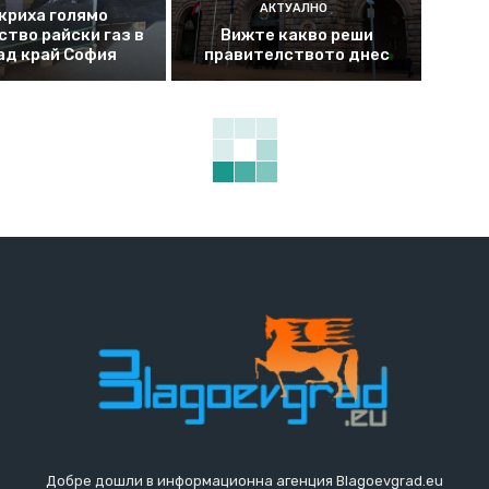
АКТУАЛНО
криха голямо
ство райски газ в
Вижте какво реши
ад край София
правителството днес
Добре дошли в информационна агенция Blagoevgrad.eu