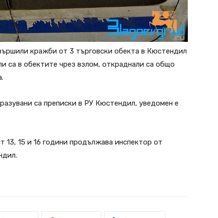
вършили кражби от 3 търговски обекта в Кюстендил
ли са в обектите чрез взлом, откраднали са общо
.
бразувани са преписки в РУ Кюстендил, уведомен е
т 13, 15 и 16 години продължава инспектор от
ндил.