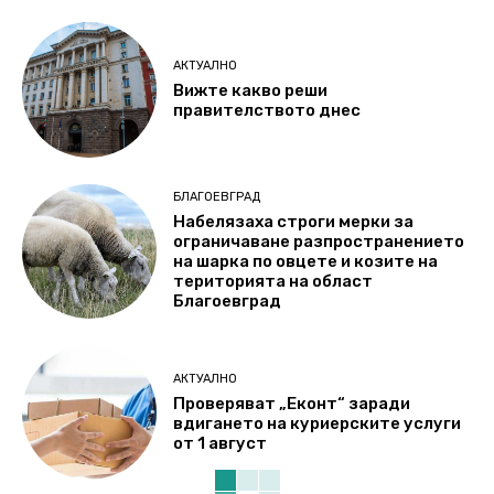
АКТУАЛНО
Вижте какво реши
правителството днес
БЛАГОЕВГРАД
Набелязаха строги мерки за
ограничаване разпространението
на шарка по овцете и козите на
територията на област
Благоевград
АКТУАЛНО
Проверяват „Еконт“ заради
вдигането на куриерските услуги
от 1 август