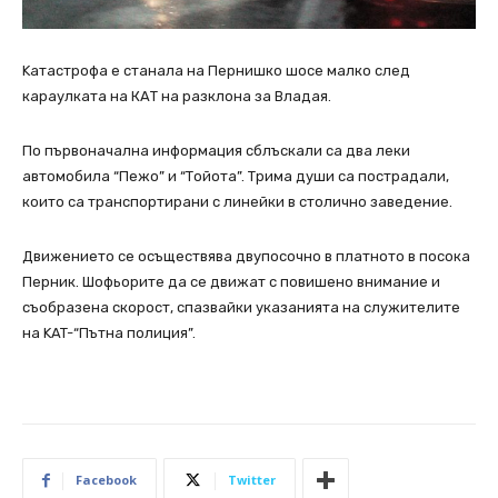
Kатастрофа е станала на Пернишко шосе малко след
караулката на КАТ на разклона за Владая.
По първоначална информация сблъскали са два леки
автомобила “Пежо” и “Тойота”. Tрима души са пострадали,
които са транспортирани с линейки в столично заведение.
Движението се осъществява двупосочно в платното в посока
Перник. Шофьорите да се движат с повишено внимание и
съобразена скорост, спазвайки указанията на служителите
на KAT-“Пътна полиция”.
Facebook
Twitter