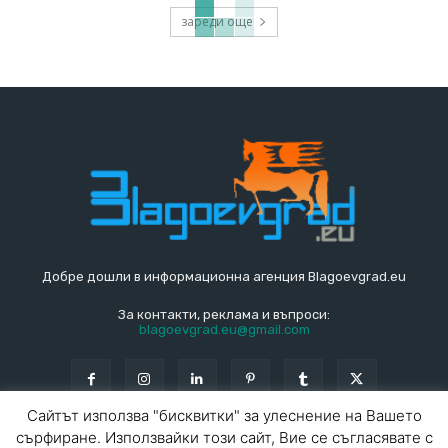
зареди още
Добре дошли в информационна агенция Blagoevgrad.eu
За контакти, реклама и въпроси:
blagoevgrad.eu@gmail.com
Сайтът използва "бисквитки" за улеснение на Вашето
сърфиране. Използвайки този сайт, Вие се съгласявате с