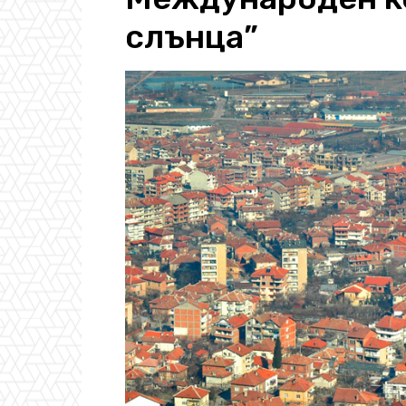
слънца”