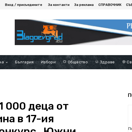
Вход / присъедините
За контакти
За реклама
СПРАВОЧНИК
СЪ
на
България
Избори
Общество
Здраве
Св
П
1 000 деца от
на в 17-ия
онкурс „Южни
П