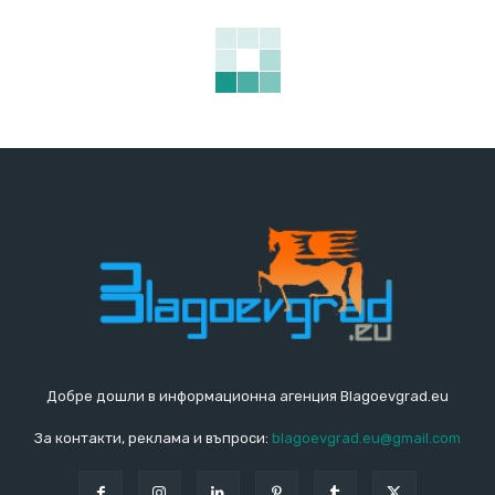
Добре дошли в информационна агенция Blagoevgrad.eu
За контакти, реклама и въпроси:
blagoevgrad.eu@gmail.com