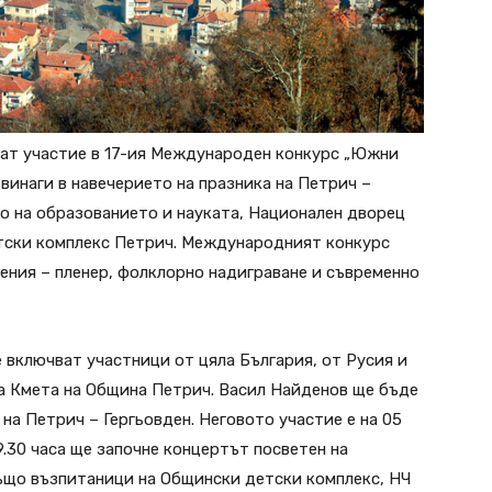
мат участие в 17-ия Международен конкурс „Южни
винаги в навечерието на празника на Петрич –
о на образованието и науката, Национален дворец
тски комплекс Петрич. Международният конкурс
ения – пленер, фолклорно надиграване и съвременно
 включват участници от цяла България, от Русия и
на Кмета на Община Петрич. Васил Найденов ще бъде
на Петрич – Гергьовден. Неговото участие е на 05
9.30 часа ще започне концертът посветен на
 също възпитаници на Общински детски комплекс, НЧ