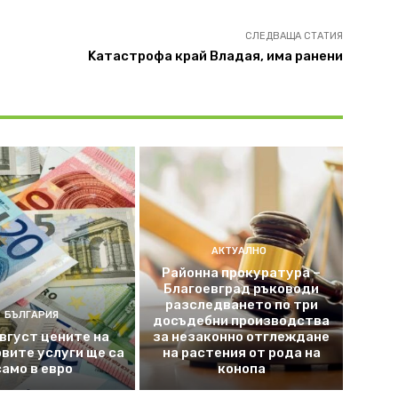
СЛЕДВАЩА СТАТИЯ
Kатастрофа край Владая, има ранени
АКТУАЛНО
Районна прокуратура –
Благоевград ръководи
разследването по три
БЪЛГАРИЯ
досъдебни производства
август цените на
за незаконно отглеждане
вите услуги ще са
на растения от рода на
само в евро
конопа