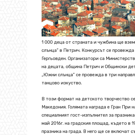
1 000 деца от страната и чужбина ще взе
слънца” в Петрич. Конкурсът се провежда 
Гергьовден. Организатори са Министерств
на децата, община Петрич и Общински де
„Южни слънца” се провежда в три направл
танцово изкуство.
В този формат на детското творчество се
Македония. Голямата награда е Гран При 
специалният гост-изпълнител за празника 
май 2016г. на градския площад, където в 1
празника на града. В него ще се включат