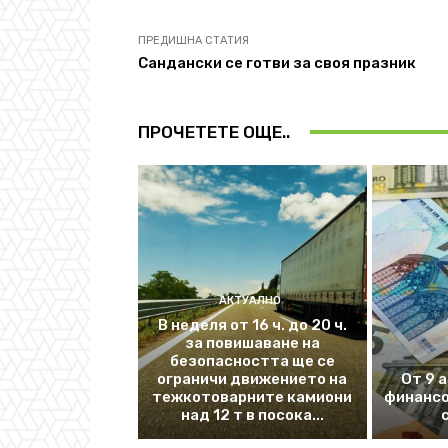
ПРЕДИШНА СТАТИЯ
Сандански се готви за своя празник
ПРОЧЕТЕТЕ ОЩЕ..
АКТУАЛНО
В неделя от 16 ч. до 20 ч.
за повишаване на
безопасността ще се
ограничи движението на
От 9 
тежкотоварните камиони
финансо
над 12 т в посока...