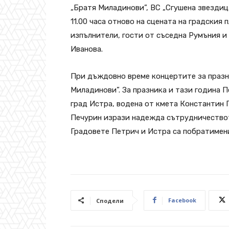
„Братя Миладинови”, ВС „Сгушена звездица
11.00 часа отново на сцената на градския
изпълнители, гости от съседна Румъния и
Иванова.
При дъждовно време концертите за празни
Миладинови”. За празника и тази година 
град Истра, водена от кмета Константин 
Печурин изрази надежда сътрудничествот
Градовете Петрич и Истра са побратимени
Facebook
Сподели