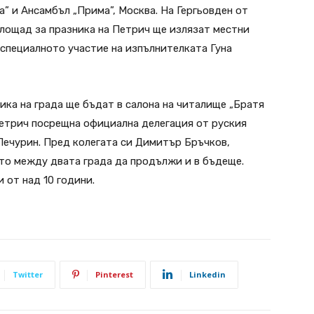
” и Ансамбъл „Прима”, Москва. На Гергьовден от
 площад за празника на Петрич ще излязат местни
 специалното участие на изпълнителката Гуна
ка на града ще бъдат в салона на читалище „Братя
Петрич посрещна официална делегация от руския
Печурин. Пред колегата си Димитър Бръчков,
о между двата града да продължи и в бъдеще.
 от над 10 години.
Twitter
Pinterest
Linkedin