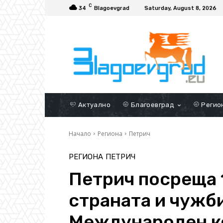
C
34
Blagoevgrad
Saturday, August 8, 2026
Актуално
Благоевград
Регио
Начало
Региона
Петрич
РЕГИОНА
ПЕТРИЧ
Петрич посреща 
страната и чужби
Международен к