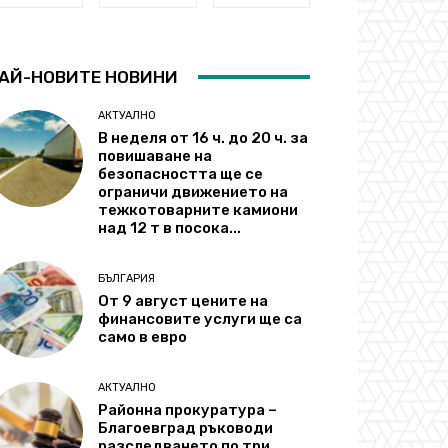
АЙ-НОВИТЕ НОВИНИ
АКТУАЛНО
В неделя от 16 ч. до 20 ч. за
повишаване на
безопасността ще се
ограничи движението на
тежкотоварните камиони
над 12 т в посока...
БЪЛГАРИЯ
От 9 август цените на
финансовите услуги ще са
само в евро
АКТУАЛНО
Районна прокуратура –
Благоевград ръководи
разследването по три