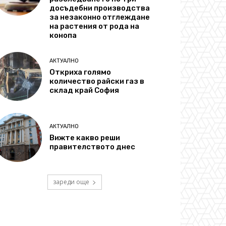
досъдебни производства
за незаконно отглеждане
на растения от рода на
конопа
АКТУАЛНО
Откриха голямо
количество райски газ в
склад край София
АКТУАЛНО
Вижте какво реши
правителството днес
зареди още