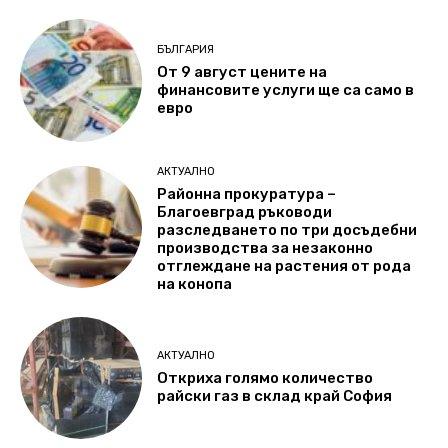
БЪЛГАРИЯ
От 9 август цените на
финансовите услуги ще са само в
евро
АКТУАЛНО
Районна прокуратура –
Благоевград ръководи
разследването по три досъдебни
производства за незаконно
отглеждане на растения от рода
на конопа
АКТУАЛНО
Откриха голямо количество
райски газ в склад край София