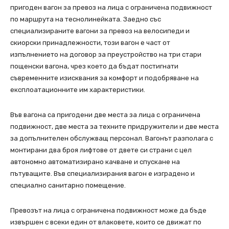
пригоден вагон за превоз на лица с ограничена подвижност
по маршрута на теснолинейката. Заедно със
специализираните вагони за превоз на велосипеди и
скиорски принадлежности, този вагон е част от
изпълнението на договор за преустройство на три стари
пощенски вагона, чрез което да бъдат постигнати
съвременните изисквания за комфорт и подобряване на
експлоатационните им характеристики.
Във вагона са пригодени две места за лица с ограничена
подвижност, две места за техните придружители и две места
за допълнителен обслужващ персонал. Вагонът разполага с
монтирани два броя лифтове от двете си страни с цел
автономно автоматизирано качване и спускане на
пътуващите. Във специализирания вагон е изградено и
специално санитарно помещение.
Превозът на лица с ограничена подвижност може да бъде
извършен с всеки един от влаковете, които се движат по